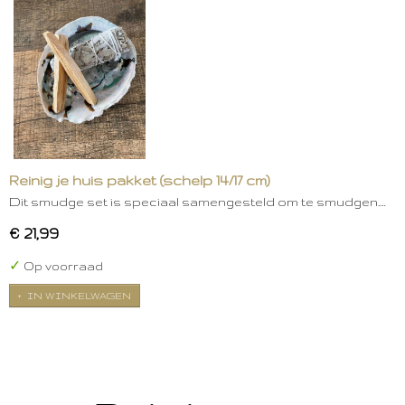
Reinig je huis pakket (schelp 14/17 cm)
Dit smudge set is speciaal samengesteld om te smudgen.…
€ 21,99
✓
Op voorraad
IN WINKELWAGEN