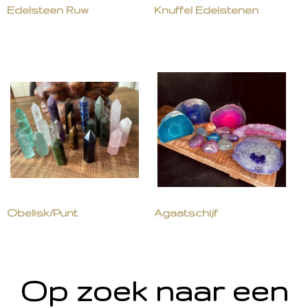
Edelsteen Ruw
Knuffel Edelstenen
Obelisk/Punt
Agaatschijf
Op zoek naar een