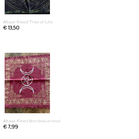
Altaar Kleed Tree of Life
€ 13,50
Altaar Kleed Bordeauxrood
€ 7,99