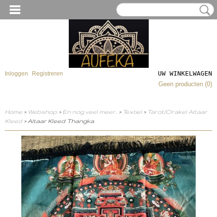
UW WINKELWAGEN
Inloggen
Registreren
Geen producten
(0)
Home
>
Webshop
>
En nog veel meer..
>
Textiel
>
Tarot/Orakel Altaar
Kleed
> Altaar Kleed Thangka