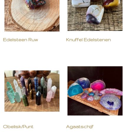
Edelsteen Ruw
Knuffel Edelstenen
Obelisk/Punt
Agaatschijf