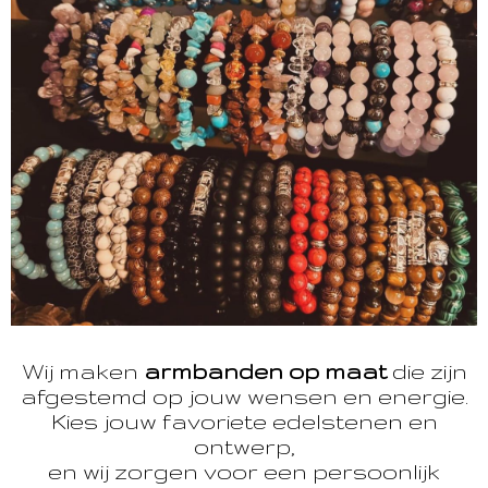
Wij maken
armbanden op maat
die zijn
afgestemd op jouw wensen en energie.
Kies jouw favoriete edelstenen en
ontwerp,
en wij zorgen voor een persoonlijk