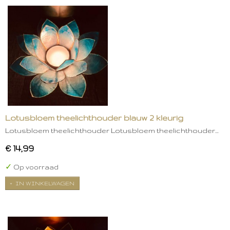
Lotusbloem theelichthouder blauw 2 kleurig
Lotusbloem theelichthouder Lotusbloem theelichthouder…
€ 14,99
✓
Op voorraad
IN WINKELWAGEN