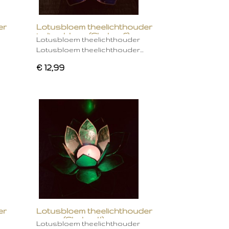
er
Lotusbloem theelichthouder
indigo blauw (Chakra 6)
Lotusbloem theelichthouder
Lotusbloem theelichthouder…
€ 12,99
er
Lotusbloem theelichthouder
groen (Chakra 4)
Lotusbloem theelichthouder