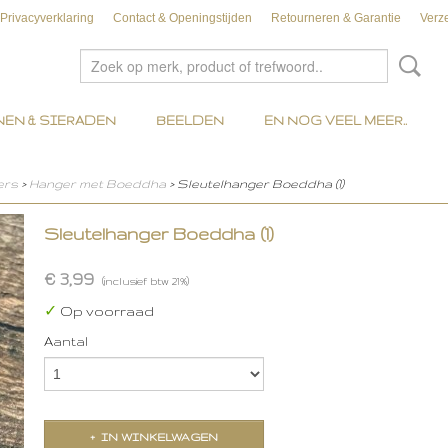
Privacyverklaring
Contact & Openingstijden
Retourneren & Garantie
Verz
EN & SIERADEN
BEELDEN
EN NOG VEEL MEER..
ers
>
Hanger met Boeddha
> Sleutelhanger Boeddha (1)
Sleutelhanger Boeddha (1)
€ 3,99
(inclusief btw 21%)
✓
Op voorraad
Aantal
IN WINKELWAGEN