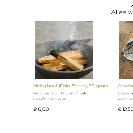
Alles w
Heilig hout (Palo Santo) 30 gram
Abalon
Palo Santo – 30 gram (Heilig
Deze a
Hout)Breng rust,…
worden
€ 6,00
€ 12,5