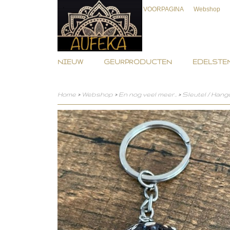
VOORPAGINA
Webshop
NIEUW
GEURPRODUCTEN
EDELSTEN
Home
>
Webshop
>
En nog veel meer..
>
Sleutel / Hang