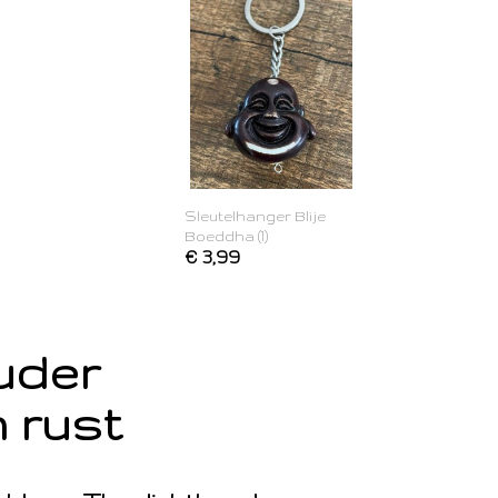
Sleutelhanger Blije
Boeddha (1)
€ 3,99
ouder
 rust