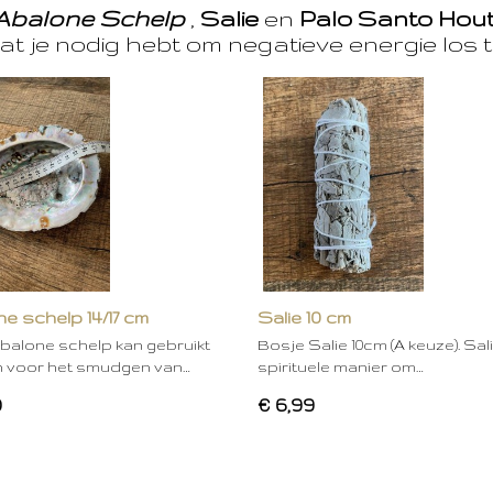
Abalone Schelp
,
Salie
en
Palo Santo Hou
at je nodig hebt om negatieve energie los t
e schelp 14/17 cm
Salie 10 cm
balone schelp kan gebruikt
Bosje Salie 10cm (A keuze). Sal
 voor het smudgen van…
spirituele manier om…
0
€ 6,99