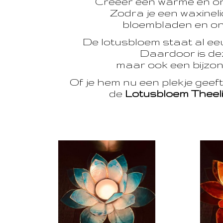
Creëer een warme en o
Zodra je een waxinelic
bloembladen en onts
De lotusbloem staat al e
Daardoor is dez
maar ook een bijzon
Of je hem nu een plekje geef
de
Lotusbloem Theel