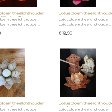
bloem theelichthouder
Lotusbloem theelichthoud
 (Chakra 2)
rose
loem theelichthouder
Lotusbloem theelichthouder
loem theelichthouder…
Lotusbloem theelichthouder…
9
€ 12,99
bloem theelichthouder
Lotusbloem theelichthoud
ken wit
mocha
loem theelichthouder
Lotusbloem theelichthouder