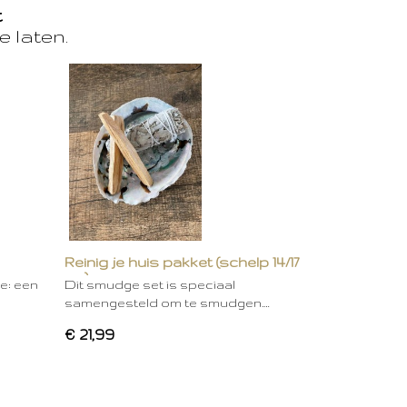
t
e laten.
Reinig je huis pakket (schelp 14/17
cm)
ie: een
Dit smudge set is speciaal
samengesteld om te smudgen.…
€ 21,99