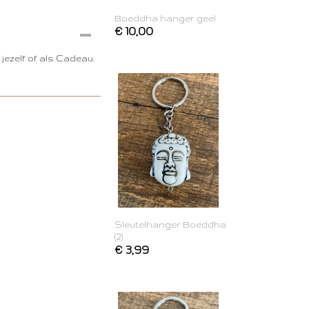
Boeddha hanger geel
€ 10,00
jezelf of als Cadeau.
Sleutelhanger Boeddha
(2)
€ 3,99