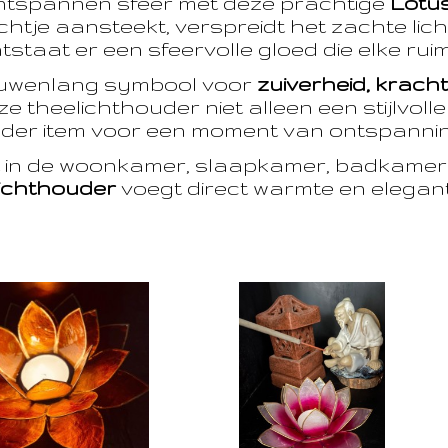
ntspannen sfeer met deze prachtige
Lotu
htje aansteekt, verspreidt het zachte licht
taat er een sfeervolle gloed die elke ruim
euwenlang symbool voor
zuiverheid, krach
e theelichthouder niet alleen een stijlvoll
der item voor een moment van ontspanning
t in de woonkamer, slaapkamer, badkamer 
ichthouder
voegt direct warmte en eleganti