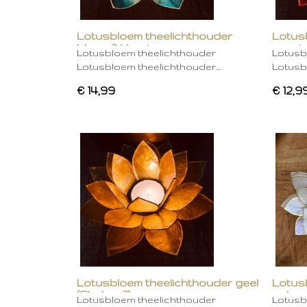
Lotusbloem theelichthouder
Lotus
blauw 2 kleurig
oranje
Lotusbloem theelichthouder
Lotusb
Lotusbloem theelichthouder…
Lotusb
€ 14,99
€ 12,9
Lotusbloem theelichthouder geel
Lotus
(Chakra 3)
gebro
Lotusbloem theelichthouder
Lotusb