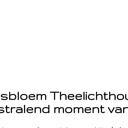
sbloem Theelichth
stralend moment van