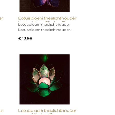
er
Lotusbloem theelichthouder
indigo blauw (Chakra 6)
Lotusbloem theelichthouder
Lotusbloem theelichthouder…
€ 12,99
er
Lotusbloem theelichthouder
groen (Chakra 4)