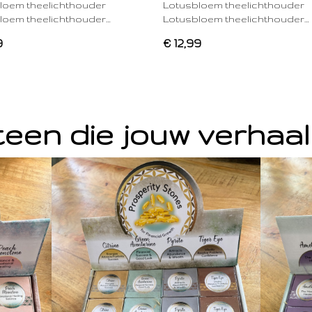
loem theelichthouder
Lotusbloem theelichthouder
loem theelichthouder…
Lotusbloem theelichthouder…
9
€ 12,99
een die jouw verhaal