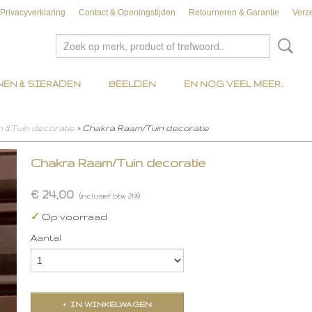
Privacyverklaring
Contact & Openingstijden
Retourneren & Garantie
Verz
EN & SIERADEN
BEELDEN
EN NOG VEEL MEER..
n &Tuin decoratie
> Chakra Raam/Tuin decoratie
Chakra Raam/Tuin decoratie
€ 24,00
(inclusief btw 21%)
✓
Op voorraad
Aantal
IN WINKELWAGEN