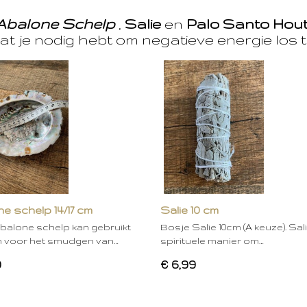
Abalone Schelp
,
Salie
en
Palo Santo Hou
at je nodig hebt om negatieve energie los t
e schelp 14/17 cm
Salie 10 cm
balone schelp kan gebruikt
Bosje Salie 10cm (A keuze). Sal
 voor het smudgen van…
spirituele manier om…
0
€ 6,99