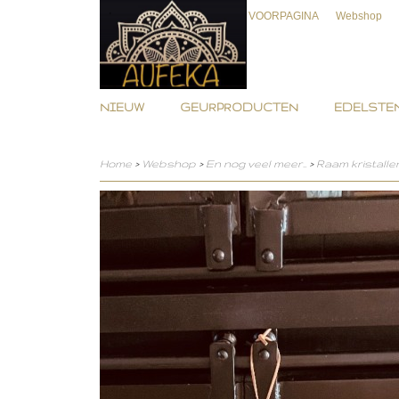
VOORPAGINA
Webshop
NIEUW
GEURPRODUCTEN
EDELSTEN
Home
>
Webshop
>
En nog veel meer..
>
Raam kristalle