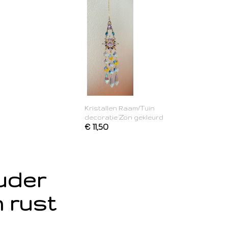
Kristallen Raam/Tuin
decoratie Zon gekleurd
€ 11,50
ouder
 rust