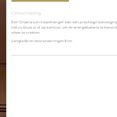
Omschrijving
Een "chakra tuin-/raamhanger" kan een prachtige toevoeging z
het nu thuis is of op kantoor, om de energiebalans te bevor
sfeer te creëren.
Lengte 65 cm doorsnee ringen 8 cm.