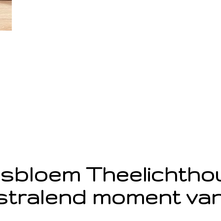
sbloem Theelichth
stralend moment van