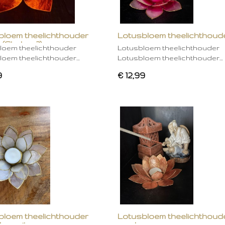
bloem theelichthouder
Lotusbloem theelichthoud
 (Chakra 2)
rose
loem theelichthouder
Lotusbloem theelichthouder
loem theelichthouder…
Lotusbloem theelichthouder…
9
€ 12,99
bloem theelichthouder
Lotusbloem theelichthoud
ken wit
mocha