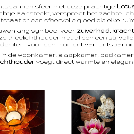
ntspannen sfeer met deze prachtige
Lotu
htje aansteekt, verspreidt het zachte licht
taat er een sfeervolle gloed die elke ruim
euwenlang symbool voor
zuiverheid, krach
e theelichthouder niet alleen een stijlvoll
der item voor een moment van ontspanning
t in de woonkamer, slaapkamer, badkamer 
ichthouder
voegt direct warmte en eleganti