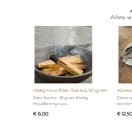
Alles w
Heilig hout (Palo Santo) 30 gram
Abalon
Palo Santo – 30 gram (Heilig
Deze a
Hout)Breng rust,…
worden
€ 6,00
€ 12,5