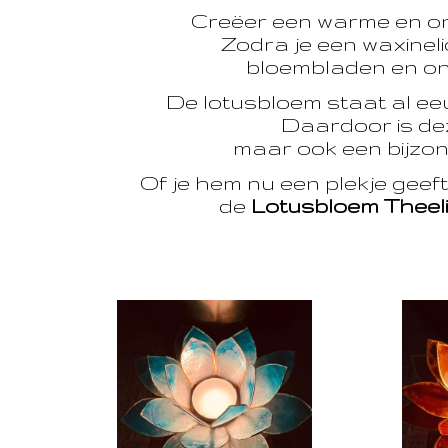
Creëer een warme en o
Zodra je een waxinelic
bloembladen en onts
De lotusbloem staat al e
Daardoor is dez
maar ook een bijzon
Of je hem nu een plekje geef
de
Lotusbloem Theel