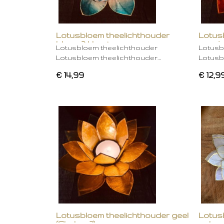
Lotusbloem theelichthouder
Lotus
blauw 2 kleurig
oranje
Lotusbloem theelichthouder
Lotusb
Lotusbloem theelichthouder…
Lotusb
€ 14,99
€ 12,9
Lotusbloem theelichthouder geel
Lotus
(Chakra 3)
gebro