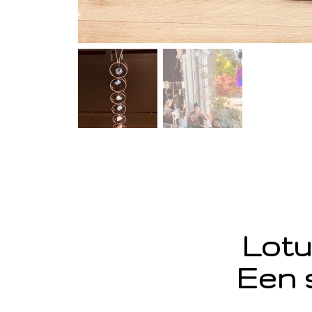
Lotu
Een 