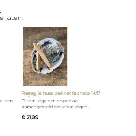
t
e laten.
Reinig je huis pakket (schelp 14/17
cm)
ie: een
Dit smudge set is speciaal
samengesteld om te smudgen.…
€ 21,99