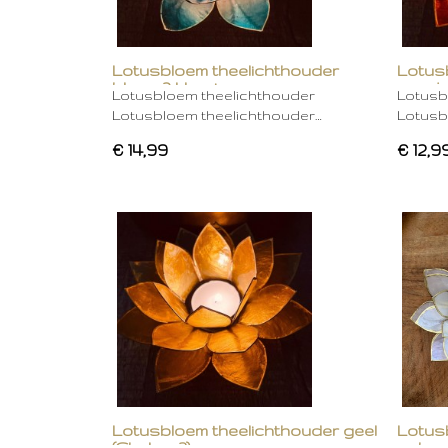
Lotusbloem theelichthouder
Lotus
blauw 2 kleurig
oranje
Lotusbloem theelichthouder
Lotusb
Lotusbloem theelichthouder…
Lotusb
€ 14,99
€ 12,9
Lotusbloem theelichthouder geel
Lotus
(Chakra 3)
gebro