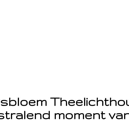
sbloem Theelichth
stralend moment van