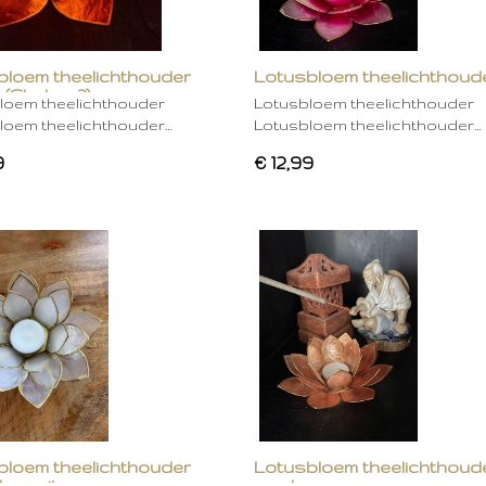
bloem theelichthouder
Lotusbloem theelichthoud
 (Chakra 2)
rose
loem theelichthouder
Lotusbloem theelichthouder
loem theelichthouder…
Lotusbloem theelichthouder…
9
€ 12,99
bloem theelichthouder
Lotusbloem theelichthoud
ken wit
mocha