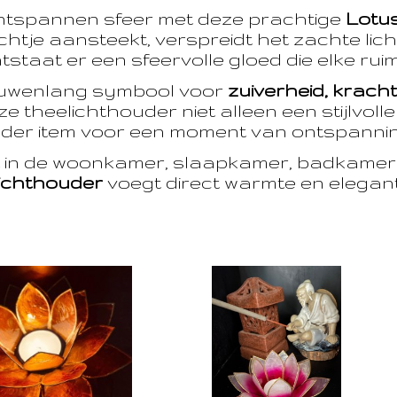
ntspannen sfeer met deze prachtige
Lotu
htje aansteekt, verspreidt het zachte licht
taat er een sfeervolle gloed die elke ruim
euwenlang symbool voor
zuiverheid, krach
e theelichthouder niet alleen een stijlvoll
der item voor een moment van ontspanning
t in de woonkamer, slaapkamer, badkamer 
ichthouder
voegt direct warmte en eleganti