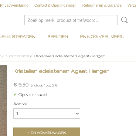
Privacyverklaring
Contact & Openingstijden
Retourneren & Garantie
Verz
EN & SIERADEN
BEELDEN
EN NOG VEEL MEER..
n &Tuin decoratie
> Kristallen edelstenen Agaat Hanger
Kristallen edelstenen Agaat Hanger
€ 9,50
(inclusief btw 21%)
✓
Op voorraad
Aantal
IN WINKELWAGEN