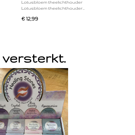
Lotusbloem theelichthouder
Lotusbloem theelichthouder…
€ 12,99
 versterkt.