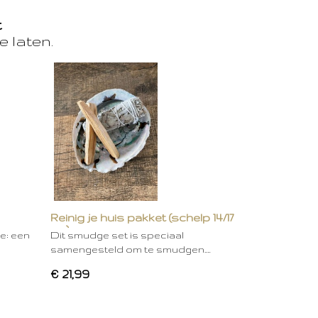
t
e laten.
Reinig je huis pakket (schelp 14/17
cm)
ie: een
Dit smudge set is speciaal
samengesteld om te smudgen.…
€ 21,99