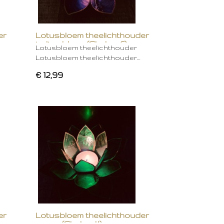
er
Lotusbloem theelichthouder
indigo blauw (Chakra 6)
Lotusbloem theelichthouder
Lotusbloem theelichthouder…
€ 12,99
er
Lotusbloem theelichthouder
groen (Chakra 4)