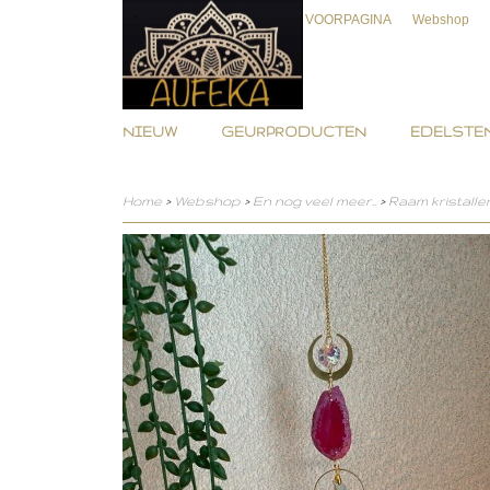
VOORPAGINA
Webshop
NIEUW
GEURPRODUCTEN
EDELSTEN
Home
>
Webshop
>
En nog veel meer..
>
Raam kristalle