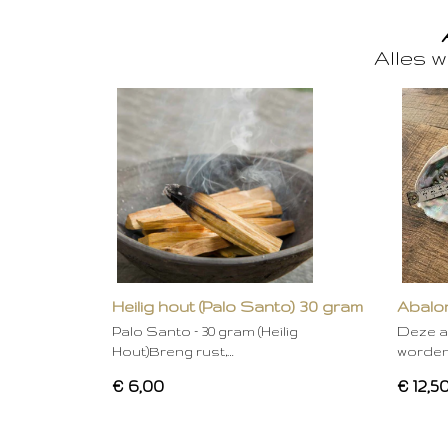
Alles w
Heilig hout (Palo Santo) 30 gram
Abalon
Palo Santo – 30 gram (Heilig
Deze a
Hout)Breng rust,…
worden
€ 6,00
€ 12,5