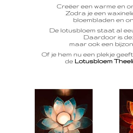
Creëer een warme en o
Zodra je een waxinelic
bloembladen en onts
De lotusbloem staat al e
Daardoor is dez
maar ook een bijzon
Of je hem nu een plekje geef
de
Lotusbloem Theel