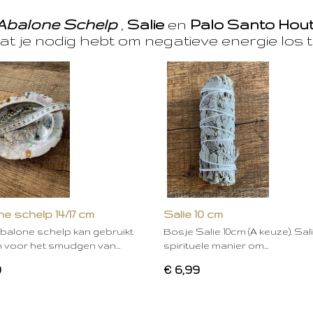
Abalone Schelp
,
Salie
en
Palo Santo Hou
at je nodig hebt om negatieve energie los t
e schelp 14/17 cm
Salie 10 cm
balone schelp kan gebruikt
Bosje Salie 10cm (A keuze). Sal
 voor het smudgen van…
spirituele manier om…
0
€ 6,99