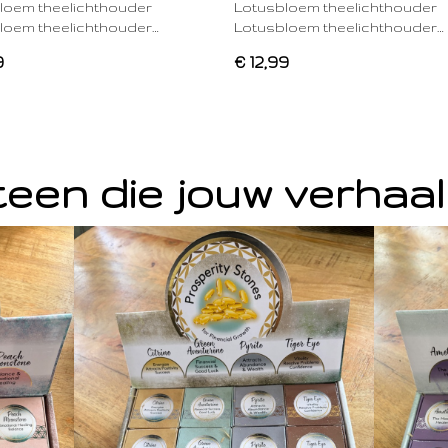
loem theelichthouder
Lotusbloem theelichthouder
loem theelichthouder…
Lotusbloem theelichthouder…
9
€ 12,99
een die jouw verhaal