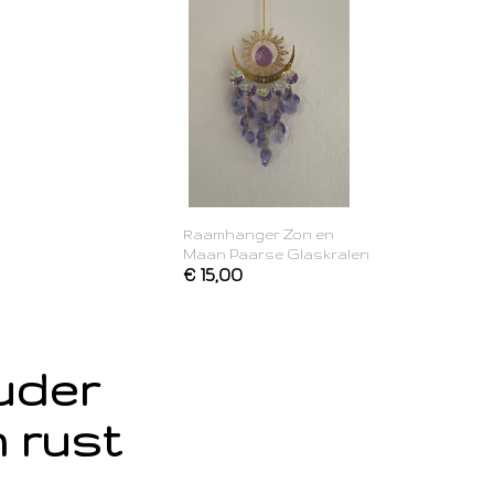
Raamhanger Zon en
Maan Paarse Glaskralen
€ 15,00
ouder
 rust