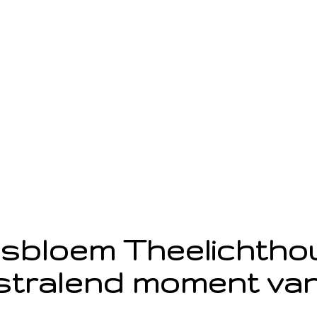
sbloem Theelichth
stralend moment van