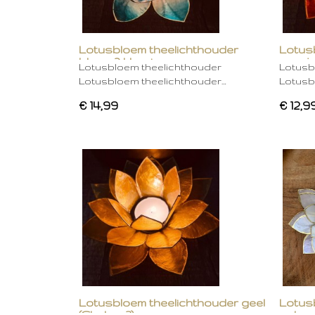
Lotusbloem theelichthouder
Lotus
blauw 2 kleurig
oranje
Lotusbloem theelichthouder
Lotusb
Lotusbloem theelichthouder…
Lotusb
€ 14,99
€ 12,9
Lotusbloem theelichthouder geel
Lotus
(Chakra 3)
gebro