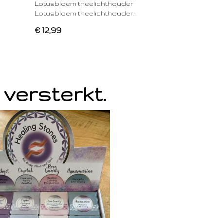
Lotusbloem theelichthouder
Lotusbloem theelichthouder…
€ 12,99
 versterkt.