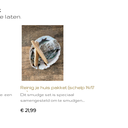
t
e laten.
Reinig je huis pakket (schelp 14/17
cm)
ie: een
Dit smudge set is speciaal
samengesteld om te smudgen.…
€ 21,99