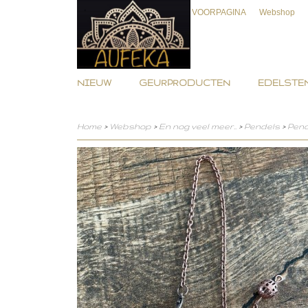
VOORPAGINA
Webshop
NIEUW
GEURPRODUCTEN
EDELSTEN
Home
>
Webshop
>
En nog veel meer..
>
Pendels
>
Pend