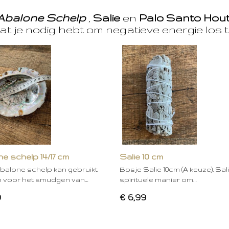
Abalone Schelp
,
Salie
en
Palo Santo Hou
at je nodig hebt om negatieve energie los t
e schelp 14/17 cm
Salie 10 cm
balone schelp kan gebruikt
Bosje Salie 10cm (A keuze). Sal
 voor het smudgen van…
spirituele manier om…
0
€ 6,99