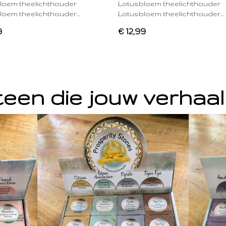
loem theelichthouder
Lotusbloem theelichthouder
loem theelichthouder…
Lotusbloem theelichthouder…
9
€ 12,99
een die jouw verhaal