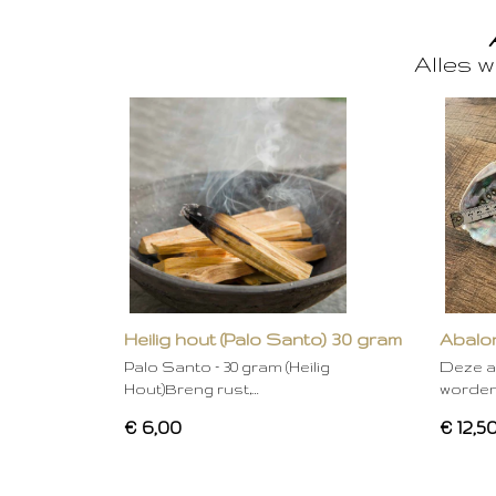
Alles w
Heilig hout (Palo Santo) 30 gram
Abalon
Palo Santo – 30 gram (Heilig
Deze a
Hout)Breng rust,…
worden
€ 6,00
€ 12,5