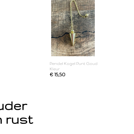
Pendel Kogel Punt Goud
Kleur
€ 15,50
ouder
 rust