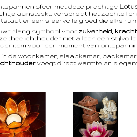
ntspannen sfeer met deze prachtige
Lotu
htje aansteekt, verspreidt het zachte licht
taat er een sfeervolle gloed die elke ruim
euwenlang symbool voor
zuiverheid, krach
e theelichthouder niet alleen een stijlvoll
der item voor een moment van ontspanning
t in de woonkamer, slaapkamer, badkamer 
ichthouder
voegt direct warmte en eleganti