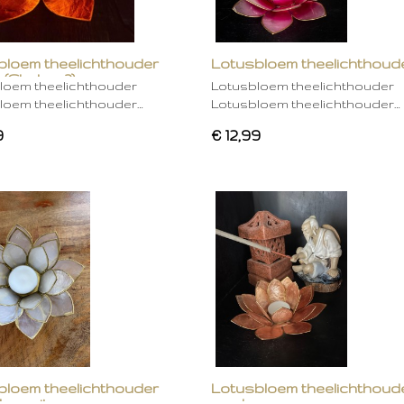
bloem theelichthouder
Lotusbloem theelichthoud
 (Chakra 2)
rose
loem theelichthouder
Lotusbloem theelichthouder
loem theelichthouder…
Lotusbloem theelichthouder…
9
€ 12,99
bloem theelichthouder
Lotusbloem theelichthoud
ken wit
mocha