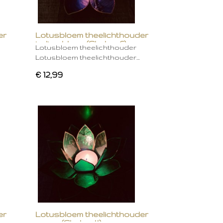
er
Lotusbloem theelichthouder
indigo blauw (Chakra 6)
Lotusbloem theelichthouder
Lotusbloem theelichthouder…
€ 12,99
er
Lotusbloem theelichthouder
groen (Chakra 4)