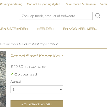
Privacyverklaring
Contact & Openingstijden
Retourneren & Garantie
Verz
EN & SIERADEN
BEELDEN
EN NOG VEEL MEER..
els metaal
> Pendel Staaf Koper Kleur
Pendel Staaf Koper Kleur
€ 12,50
(inclusief btw 21%)
✓
Op voorraad
Aantal
IN WINKELWAGEN