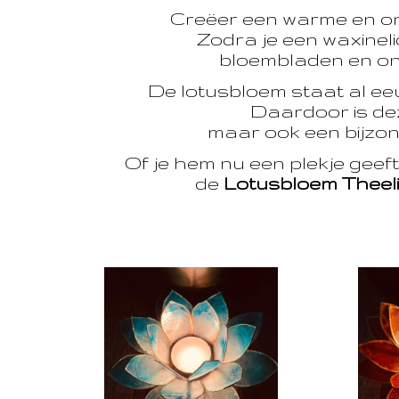
Creëer een warme en o
Zodra je een waxinelic
bloembladen en onts
De lotusbloem staat al e
Daardoor is dez
maar ook een bijzon
Of je hem nu een plekje geef
de
Lotusbloem Theel