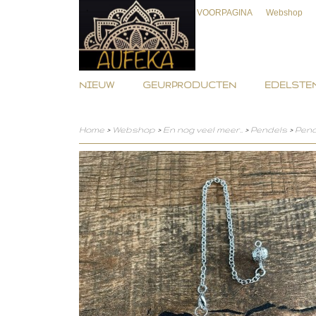
VOORPAGINA
Webshop
NIEUW
GEURPRODUCTEN
EDELSTEN
Home
>
Webshop
>
En nog veel meer..
>
Pendels
>
Pend