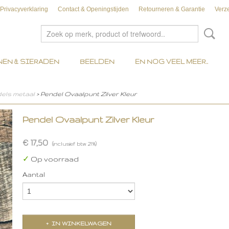
Privacyverklaring
Contact & Openingstijden
Retourneren & Garantie
Verz
EN & SIERADEN
BEELDEN
EN NOG VEEL MEER..
els metaal
> Pendel Ovaalpunt Zilver Kleur
Pendel Ovaalpunt Zilver Kleur
€ 17,50
(inclusief btw 21%)
✓
Op voorraad
Aantal
IN WINKELWAGEN