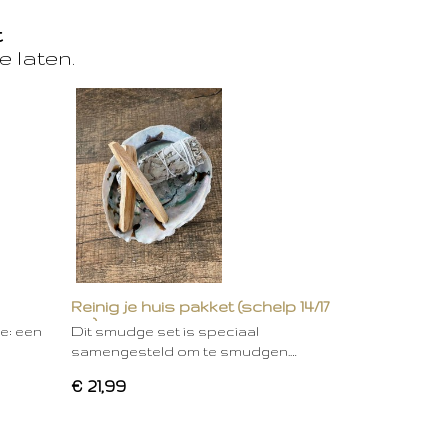
t
e laten.
Reinig je huis pakket (schelp 14/17
cm)
ie: een
Dit smudge set is speciaal
samengesteld om te smudgen.…
€ 21,99