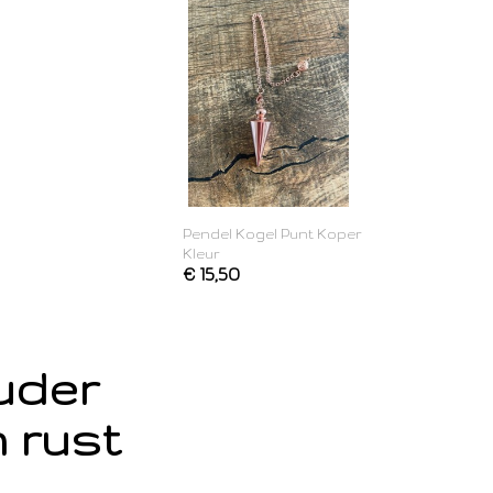
Pendel Kogel Punt Koper
Kleur
€ 15,50
ouder
 rust