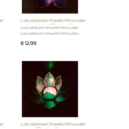
er
Lotusbloem theelichthouder
indigo blauw (Chakra 6)
Lotusbloem theelichthouder
Lotusbloem theelichthouder…
€ 12,99
er
Lotusbloem theelichthouder
groen (Chakra 4)