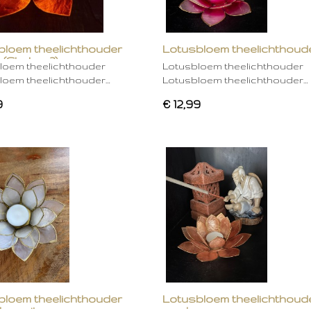
bloem theelichthouder
Lotusbloem theelichthoud
 (Chakra 2)
rose
loem theelichthouder
Lotusbloem theelichthouder
loem theelichthouder…
Lotusbloem theelichthouder…
9
€ 12,99
bloem theelichthouder
Lotusbloem theelichthoud
ken wit
mocha