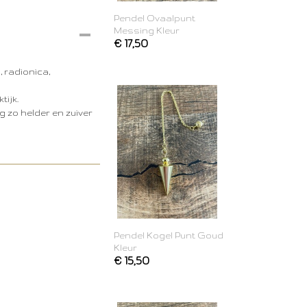
Pendel Ovaalpunt
Messing Kleur
€ 17,50
 radionica,
tijk.
g zo helder en zuiver
Pendel Kogel Punt Goud
Kleur
€ 15,50