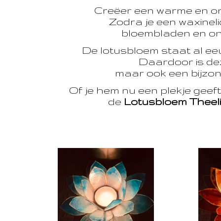
Creëer een warme en o
Zodra je een waxinelic
bloembladen en onts
De lotusbloem staat al e
Daardoor is dez
maar ook een bijzon
Of je hem nu een plekje geef
de
Lotusbloem Theel