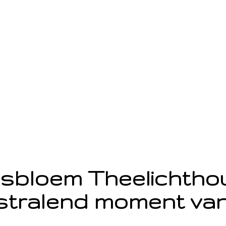
sbloem Theelichth
stralend moment van