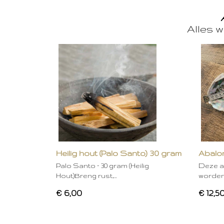
Alles w
Heilig hout (Palo Santo) 30 gram
Abalon
Palo Santo – 30 gram (Heilig
Deze a
Hout)Breng rust,…
worden
€ 6,00
€ 12,5