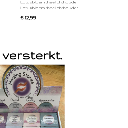
Lotusbloem theelichthouder
Lotusbloem theelichthouder…
€ 12,99
 versterkt.