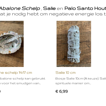
Abalone Schelp
,
Salie
en
Palo Santo Hou
at je nodig hebt om negatieve energie los t
e schelp 14/17 cm
Salie 10 cm
balone schelp kan gebruikt
Bosje Salie 10cm (A keuze). Sal
 voor het smudgen van…
spirituele manier om…
0
€ 6,99