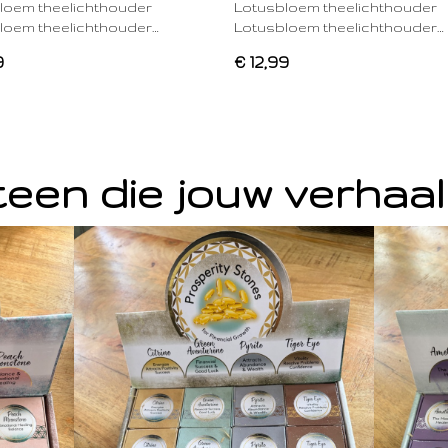
loem theelichthouder
Lotusbloem theelichthouder
loem theelichthouder…
Lotusbloem theelichthouder…
9
€ 12,99
een die jouw verhaal