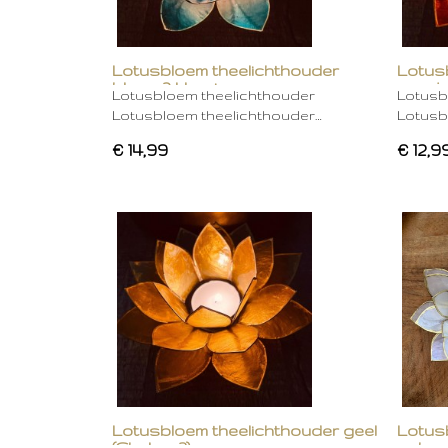
Lotusbloem theelichthouder
Lotus
blauw 2 kleurig
oranje
Lotusbloem theelichthouder
Lotusb
Lotusbloem theelichthouder…
Lotusb
€ 14,99
€ 12,9
Lotusbloem theelichthouder geel
Lotus
(Chakra 3)
gebro