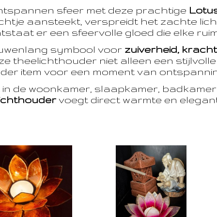
ntspannen sfeer met deze prachtige
Lotu
htje aansteekt, verspreidt het zachte licht
taat er een sfeervolle gloed die elke ruim
euwenlang symbool voor
zuiverheid, krach
e theelichthouder niet alleen een stijlvoll
der item voor een moment van ontspanning
t in de woonkamer, slaapkamer, badkamer 
ichthouder
voegt direct warmte en eleganti