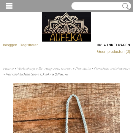
UW WINKELWAGEN
Inloggen
Registreren
Geen producten
(0)
Home
>
Webshop
>
En nog veel meer..
>
Pendels
>
Pendels edelsteen
> Pendel Edelsteen Chakra (Blauw)