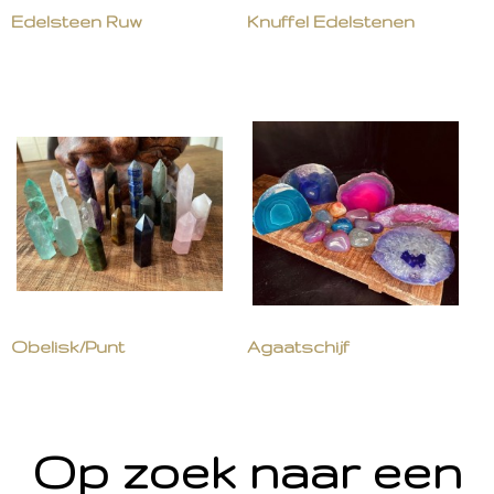
Edelsteen Ruw
Knuffel Edelstenen
Obelisk/Punt
Agaatschijf
Op zoek naar een