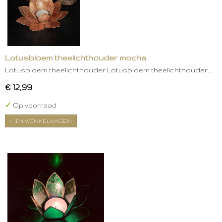
Lotusbloem theelichthouder mocha
Lotusbloem theelichthouder Lotusbloem theelichthouder…
€ 12,99
✓
Op voorraad
IN WINKELWAGEN