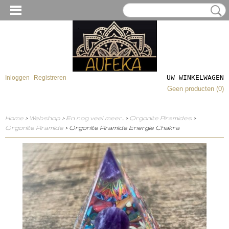
UW WINKELWAGEN
Inloggen
Registreren
Geen producten
(0)
Home
>
Webshop
>
En nog veel meer..
>
Orgonite Piramides
>
Orgonite Piramide
> Orgonite Piramide Energie Chakra