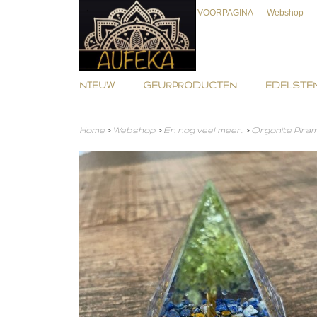
VOORPAGINA
Webshop
NIEUW
GEURPRODUCTEN
EDELSTEN
Home
>
Webshop
>
En nog veel meer..
>
Orgonite Pira