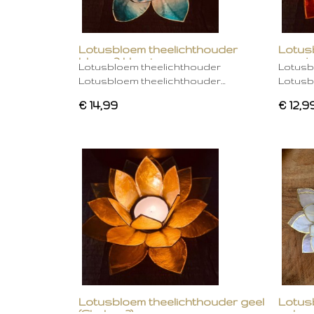
Lotusbloem theelichthouder
Lotus
blauw 2 kleurig
oranje
Lotusbloem theelichthouder
Lotusb
Lotusbloem theelichthouder…
Lotusb
€ 14,99
€ 12,9
Lotusbloem theelichthouder geel
Lotus
(Chakra 3)
gebro