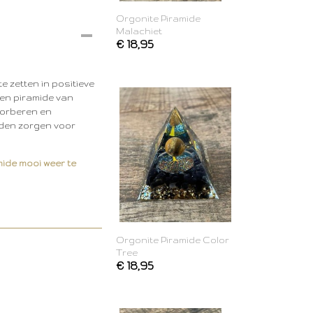
Orgonite Piramide
Malachiet
€ 18,95
e zetten in positieve
een piramide van
sorberen en
ouden zorgen voor
mide mooi weer te
Orgonite Piramide Color
Tree
€ 18,95