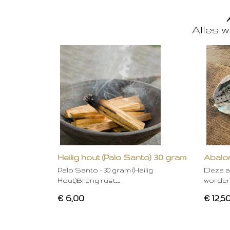
Alles w
Heilig hout (Palo Santo) 30 gram
Abalon
Palo Santo – 30 gram (Heilig
Deze a
Hout)Breng rust,…
worden
€ 6,00
€ 12,5