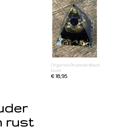
Orgonite Piramide Black
Gold
€ 18,95
ouder
 rust