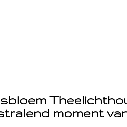
sbloem Theelichth
stralend moment van