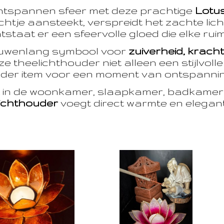
ntspannen sfeer met deze prachtige
Lotu
htje aansteekt, verspreidt het zachte licht
taat er een sfeervolle gloed die elke ruim
euwenlang symbool voor
zuiverheid, krach
e theelichthouder niet alleen een stijlvoll
der item voor een moment van ontspanning
t in de woonkamer, slaapkamer, badkamer 
ichthouder
voegt direct warmte en eleganti