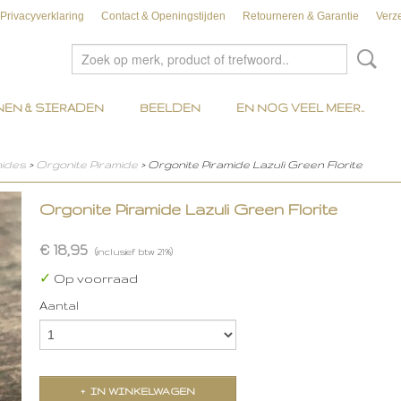
Privacyverklaring
Contact & Openingstijden
Retourneren & Garantie
Verz
EN & SIERADEN
BEELDEN
EN NOG VEEL MEER..
mides
>
Orgonite Piramide
> Orgonite Piramide Lazuli Green Florite
Orgonite Piramide Lazuli Green Florite
€ 18,95
(inclusief btw 21%)
✓
Op voorraad
Aantal
IN WINKELWAGEN