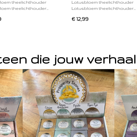
loem theelichthouder
Lotusbloem theelichthouder
loem theelichthouder…
Lotusbloem theelichthouder…
9
€ 12,99
een die jouw verhaal