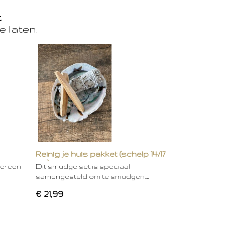
t
e laten.
Reinig je huis pakket (schelp 14/17
cm)
ie: een
Dit smudge set is speciaal
samengesteld om te smudgen.…
€ 21,99