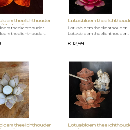
bloem theelichthouder
Lotusbloem theelichthoud
 (Chakra 2)
rose
loem theelichthouder
Lotusbloem theelichthouder
loem theelichthouder…
Lotusbloem theelichthouder…
9
€ 12,99
bloem theelichthouder
Lotusbloem theelichthoud
ken wit
mocha