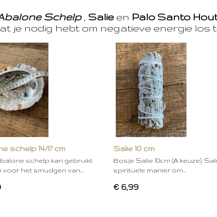
Abalone Schelp
,
Salie
en
Palo Santo Hou
at je nodig hebt om negatieve energie los t
e schelp 14/17 cm
Salie 10 cm
balone schelp kan gebruikt
Bosje Salie 10cm (A keuze). Sal
 voor het smudgen van…
spirituele manier om…
0
€ 6,99