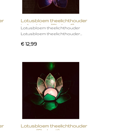
er
Lotusbloem theelichthouder
indigo blauw (Chakra 6)
Lotusbloem theelichthouder
Lotusbloem theelichthouder…
€ 12,99
er
Lotusbloem theelichthouder
groen (Chakra 4)