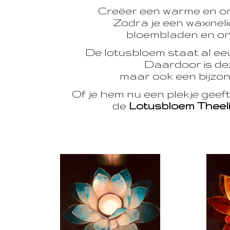
Creëer een warme en o
Zodra je een waxinelic
bloembladen en onts
De lotusbloem staat al e
Daardoor is dez
maar ook een bijzon
Of je hem nu een plekje geef
de
Lotusbloem Theel