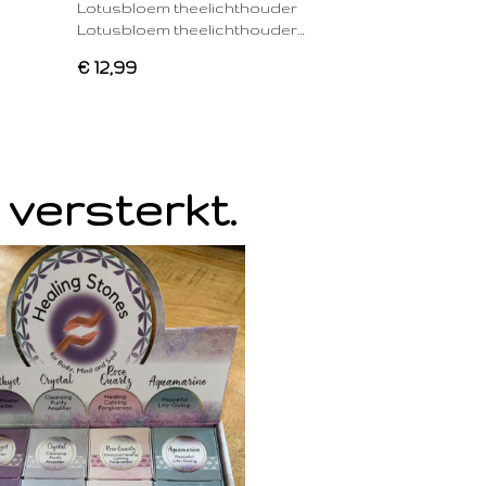
Lotusbloem theelichthouder
Lotusbloem theelichthouder…
€ 12,99
 versterkt.