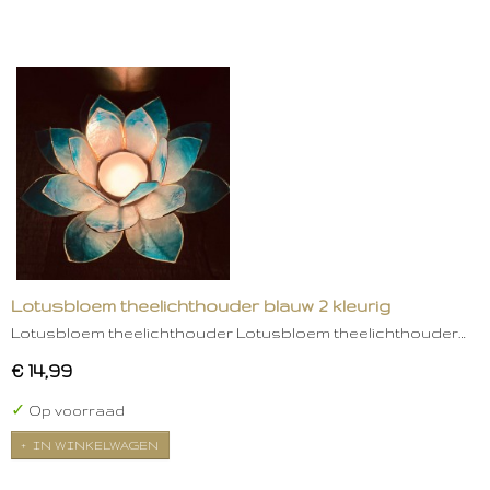
Lotusbloem theelichthouder blauw 2 kleurig
Lotusbloem theelichthouder Lotusbloem theelichthouder…
€ 14,99
✓
Op voorraad
IN WINKELWAGEN