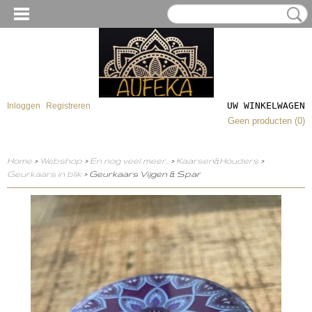
UW WINKELWAGEN
Inloggen
Registreren
Geen producten
(0)
Home
>
Webshop
>
En nog veel meer..
>
Kaarsen&Houders
>
Geurkaars in blik
> Geurkaars Vijgen & Spar