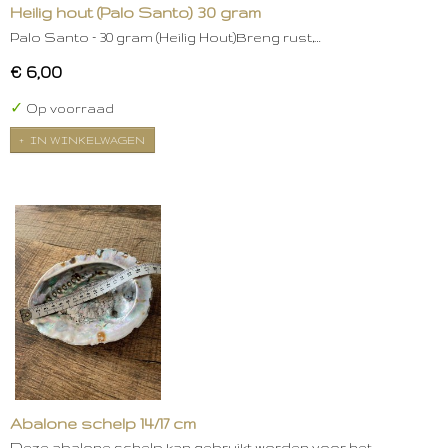
Heilig hout (Palo Santo) 30 gram
Palo Santo – 30 gram (Heilig Hout)Breng rust,…
€ 6,00
✓
Op voorraad
IN WINKELWAGEN
Abalone schelp 14/17 cm
Deze abalone schelp kan gebruikt worden voor het