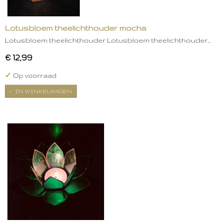
Lotusbloem theelichthouder mocha
Lotusbloem theelichthouder Lotusbloem theelichthouder…
€ 12,99
✓
Op voorraad
IN WINKELWAGEN