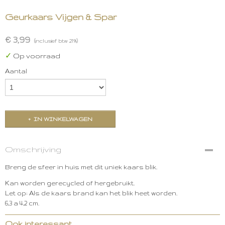
Geurkaars Vijgen & Spar
€ 3,99
(inclusief btw 21%)
✓
Op voorraad
Aantal
IN WINKELWAGEN
Omschrijving
Breng de sfeer in huis met dit uniek kaars blik.
Kan worden gerecycled of hergebruikt.
Let op: Als de kaars brand kan het blik heet worden.
6,3 a 4,2 cm.
Ook interessant