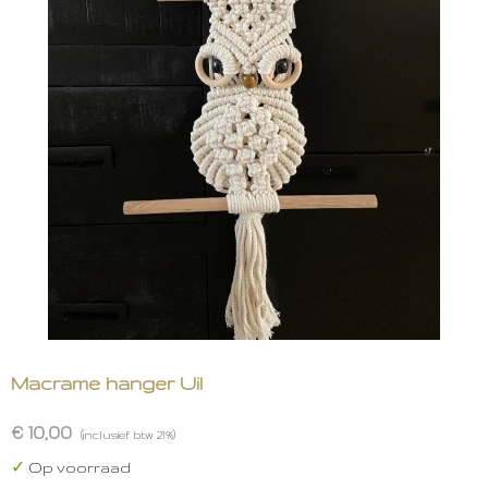
Macrame hanger Uil
€ 10,00
(inclusief btw 21%)
✓
Op voorraad