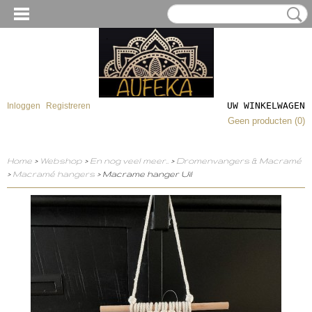
UW WINKELWAGEN
Inloggen
Registreren
Geen producten
(0)
Home
>
Webshop
>
En nog veel meer..
>
Dromenvangers & Macramé
>
Macramé hangers
> Macrame hanger Uil