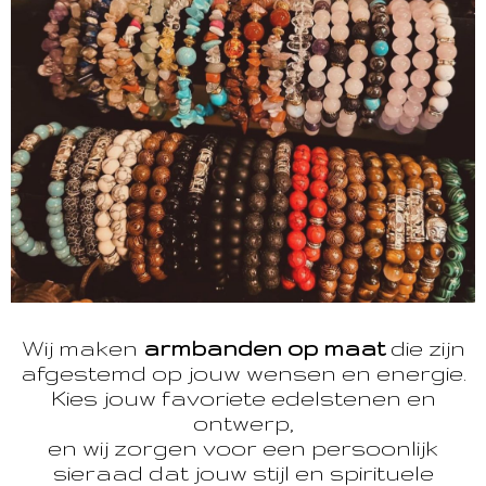
Wij maken
armbanden op maat
die zijn
afgestemd op jouw wensen en energie.
Kies jouw favoriete edelstenen en
ontwerp,
en wij zorgen voor een persoonlijk
sieraad dat jouw stijl en spirituele