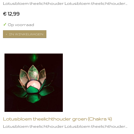
Lotusbloem theelichthouder Lotusbloem theelichthouder…
€ 12,99
✓
Op voorraad
IN WINKELWAGEN
Lotusbloem theelichthouder groen (Chakra 4)
Lotusbloem theelichthouder Lotusbloem theelichthouder…