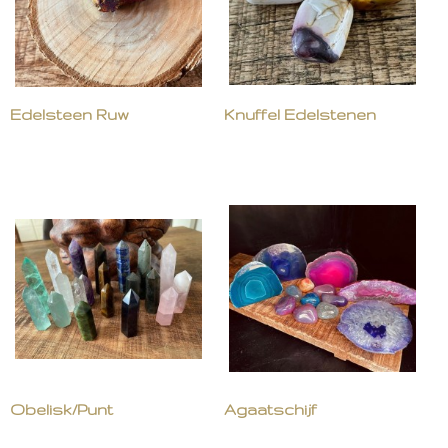
Edelsteen Ruw
Knuffel Edelstenen
Obelisk/Punt
Agaatschijf