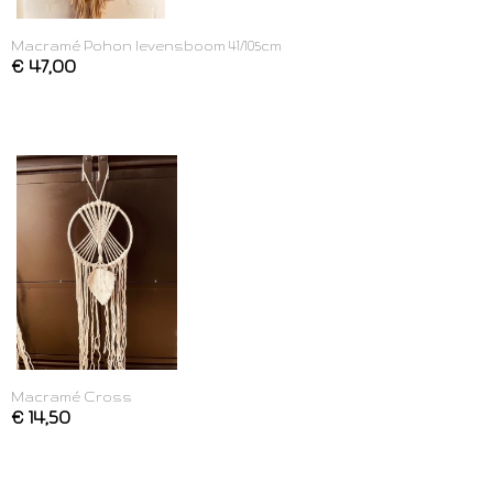
Macramé Pohon levensboom 41/105cm
€ 47,00
Macramé Cross
€ 14,50