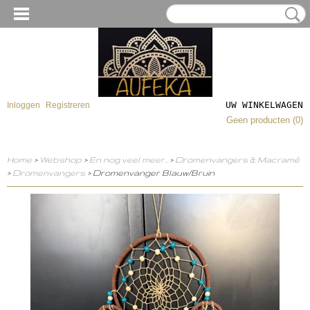
UW WINKELWAGEN
Inloggen
Registreren
Geen producten
(0)
Home
>
Webshop
>
En nog veel meer..
>
Dromenvangers & Macramé
>
Dromenvangers
> Dromenvanger Blauw/Bruin