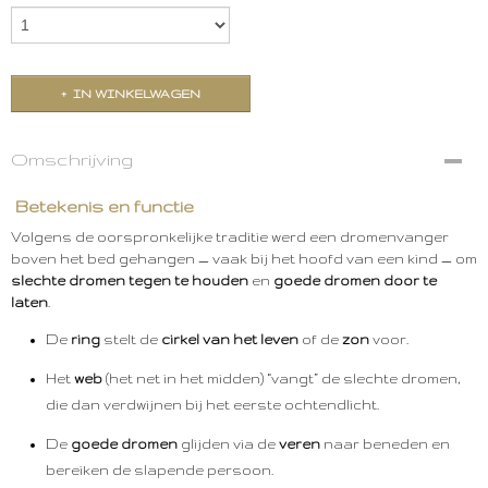
IN WINKELWAGEN
Omschrijving
Betekenis en functie
Volgens de oorspronkelijke traditie werd een dromenvanger
boven het bed gehangen — vaak bij het hoofd van een kind — om
slechte dromen tegen te houden
en
goede dromen door te
laten
.
De
ring
stelt de
cirkel van het leven
of de
zon
voor.
Het
web
(het net in het midden) “vangt” de slechte dromen,
die dan verdwijnen bij het eerste ochtendlicht.
De
goede dromen
glijden via de
veren
naar beneden en
bereiken de slapende persoon.