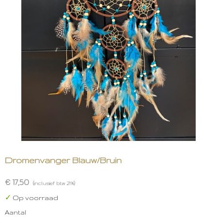
Dromenvanger Blauw/Bruin
€ 17,50
(inclusief btw 21%)
✓
Op voorraad
Aantal