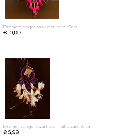
Dromenvanger rose met kraal 50cm
€ 10,00
Dromenvanger zwart bruin wit paars 30 cm
€ 5,99