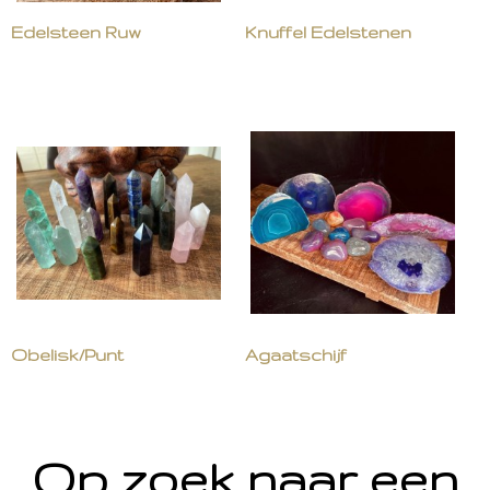
Edelsteen Ruw
Knuffel Edelstenen
Obelisk/Punt
Agaatschijf
Op zoek naar een