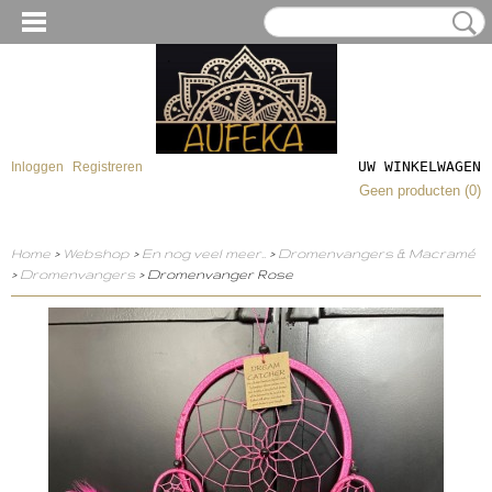
UW WINKELWAGEN
Inloggen
Registreren
Geen producten
(0)
Home
>
Webshop
>
En nog veel meer..
>
Dromenvangers & Macramé
>
Dromenvangers
> Dromenvanger Rose