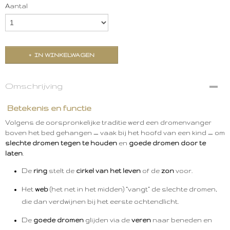
Aantal
IN WINKELWAGEN
Omschrijving
Betekenis en functie
Volgens de oorspronkelijke traditie werd een dromenvanger
boven het bed gehangen — vaak bij het hoofd van een kind — om
slechte dromen tegen te houden
en
goede dromen door te
laten
.
De
ring
stelt de
cirkel van het leven
of de
zon
voor.
Het
web
(het net in het midden) “vangt” de slechte dromen,
die dan verdwijnen bij het eerste ochtendlicht.
De
goede dromen
glijden via de
veren
naar beneden en