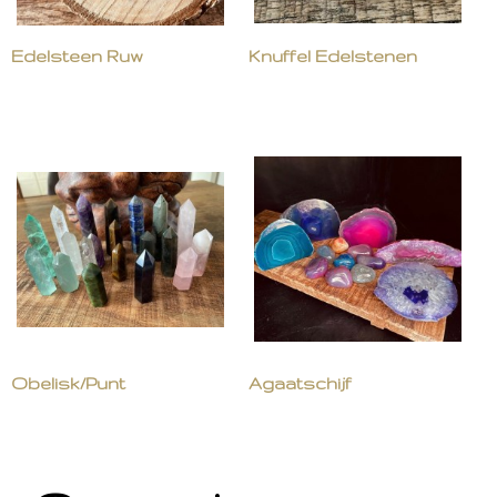
Edelsteen Ruw
Knuffel Edelstenen
Obelisk/Punt
Agaatschijf