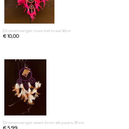
Dromenvanger rose met kraal 50cm
€ 10,00
Dromenvanger zwart bruin wit paars 30 cm
€ 5,99