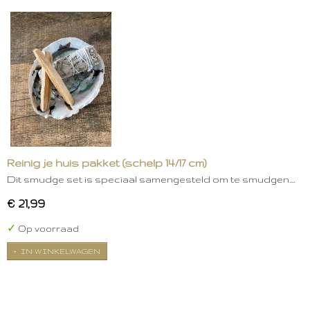
Reinig je huis pakket (schelp 14/17 cm)
Dit smudge set is speciaal samengesteld om te smudgen.…
€ 21,99
✓
Op voorraad
IN WINKELWAGEN