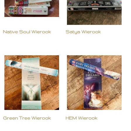
Native Soul Wierook
Satya Wierook
Green Tree Wierook
HEM Wierook