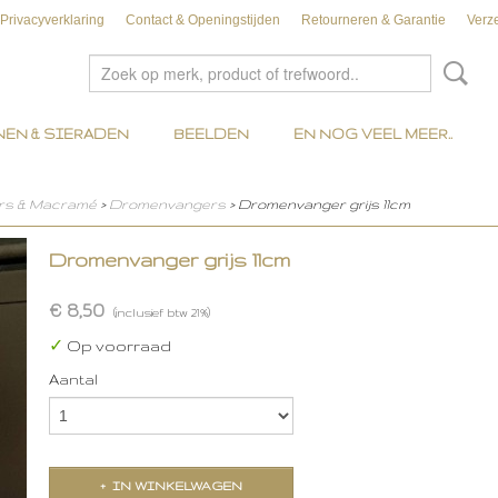
Privacyverklaring
Contact & Openingstijden
Retourneren & Garantie
Verz
EN & SIERADEN
BEELDEN
EN NOG VEEL MEER..
rs & Macramé
>
Dromenvangers
> Dromenvanger grijs 11cm
Dromenvanger grijs 11cm
€ 8,50
(inclusief btw 21%)
✓
Op voorraad
Aantal
IN WINKELWAGEN