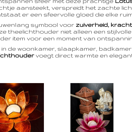
ntspannen sfeer met deze prachtige
Lotu
htje aansteekt, verspreidt het zachte licht
taat er een sfeervolle gloed die elke ruim
euwenlang symbool voor
zuiverheid, krach
e theelichthouder niet alleen een stijlvoll
der item voor een moment van ontspanning
t in de woonkamer, slaapkamer, badkamer 
ichthouder
voegt direct warmte en eleganti