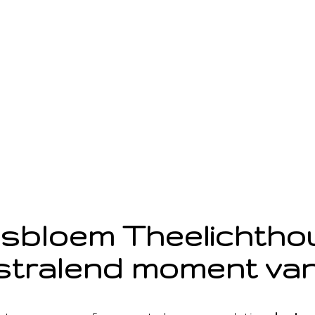
sbloem Theelichth
stralend moment van