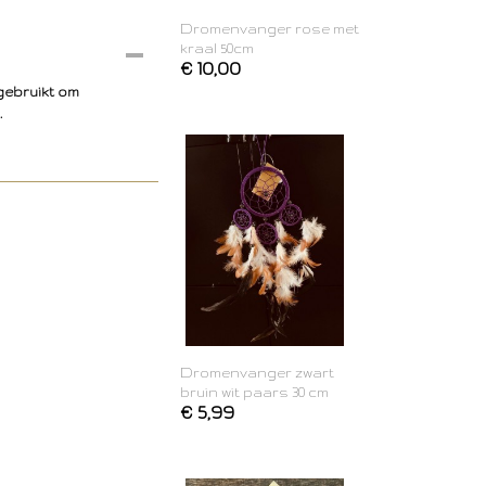
Dromenvanger rose met
kraal 50cm
€ 10,00
gebruikt om
.
Dromenvanger zwart
bruin wit paars 30 cm
€ 5,99