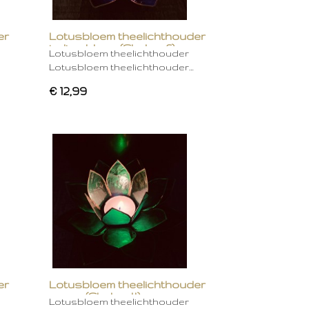
er
Lotusbloem theelichthouder
indigo blauw (Chakra 6)
Lotusbloem theelichthouder
Lotusbloem theelichthouder…
€ 12,99
er
Lotusbloem theelichthouder
groen (Chakra 4)
Lotusbloem theelichthouder