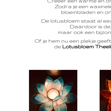
Creëer een warme en o
Zodra je een waxinelic
bloembladen en onts
De lotusbloem staat al e
Daardoor is dez
maar ook een bijzon
Of je hem nu een plekje geef
de
Lotusbloem Theel