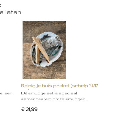
t
e laten.
Reinig je huis pakket (schelp 14/17
cm)
ie: een
Dit smudge set is speciaal
samengesteld om te smudgen.…
€ 21,99