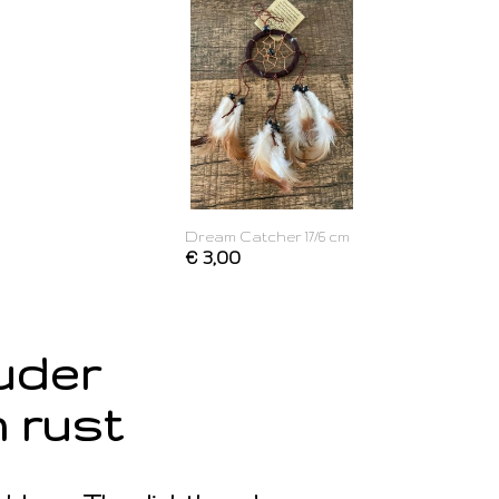
Dream Catcher 17/6 cm
€ 3,00
ouder
 rust