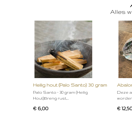
Alles w
Heilig hout (Palo Santo) 30 gram
Abalon
Palo Santo – 30 gram (Heilig
Deze a
Hout)Breng rust,…
worden
€ 6,00
€ 12,5