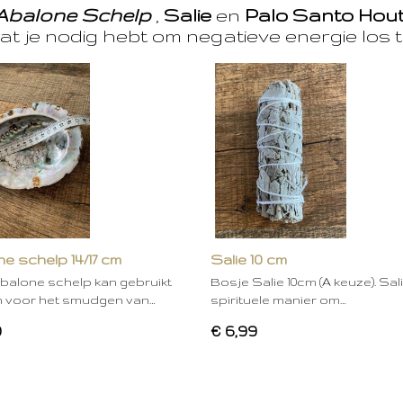
Abalone Schelp
,
Salie
en
Palo Santo Hou
at je nodig hebt om negatieve energie los t
e schelp 14/17 cm
Salie 10 cm
balone schelp kan gebruikt
Bosje Salie 10cm (A keuze). Sal
 voor het smudgen van…
spirituele manier om…
0
€ 6,99