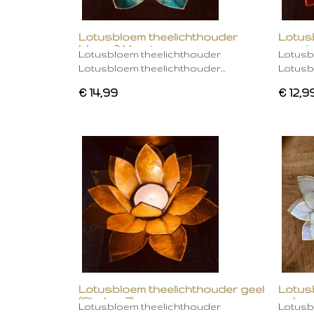
Lotusbloem theelichthouder
Lotus
blauw 2 kleurig
oranje
Lotusbloem theelichthouder
Lotusb
Lotusbloem theelichthouder…
Lotusb
€ 14,99
€ 12,9
Lotusbloem theelichthouder geel
Lotus
(Chakra 3)
gebro
Lotusbloem theelichthouder
Lotusb