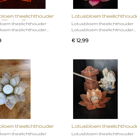
bloem theelichthouder
Lotusbloem theelichthoud
 (Chakra 2)
rose
loem theelichthouder
Lotusbloem theelichthouder
loem theelichthouder…
Lotusbloem theelichthouder…
9
€ 12,99
bloem theelichthouder
Lotusbloem theelichthoud
ken wit
mocha
loem theelichthouder
Lotusbloem theelichthouder