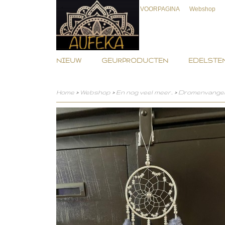
VOORPAGINA
Webshop
NIEUW
GEURPRODUCTEN
EDELSTEN
Home
>
Webshop
>
En nog veel meer..
>
Dromenvange