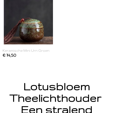
Keramische Mini Urn Groen
€ 14,50
Lotusbloem
Theelichthouder
Een stralend