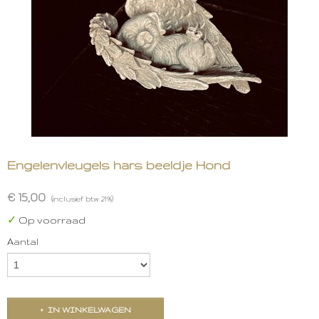
Engelenvleugels hars beeldje Hond
€ 15,00
(inclusief btw 21%)
✓
Op voorraad
Aantal
IN WINKELWAGEN