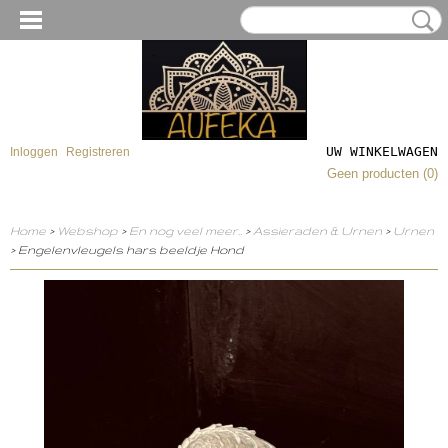
UW WINKELWAGEN
Inloggen
Registreren
Geen producten
(0)
Home
>
Webshop
>
En nog veel meer..
>
Assieraden & Urnen
>
Urnen
> Engelenvleugels hars beeldje Hond