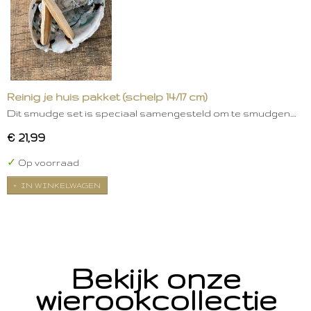
Reinig je huis pakket (schelp 14/17 cm)
Dit smudge set is speciaal samengesteld om te smudgen.…
€ 21,99
✓
Op voorraad
IN WINKELWAGEN
Bekijk onze
wierookcollectie