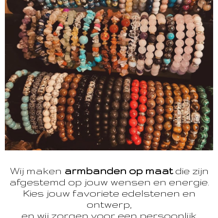
Wij maken
armbanden op maat
die zijn
afgestemd op jouw wensen en energie.
Kies jouw favoriete edelstenen en
ontwerp,
en wij zorgen voor een persoonlijk