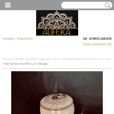
UW WINKELWAGEN
Inloggen
Registreren
Geen producten
(0)
Home
>
Webshop
>
En nog veel meer..
>
Assieraden & Urnen
>
Urnen
> Keramische Mini Urn Beige