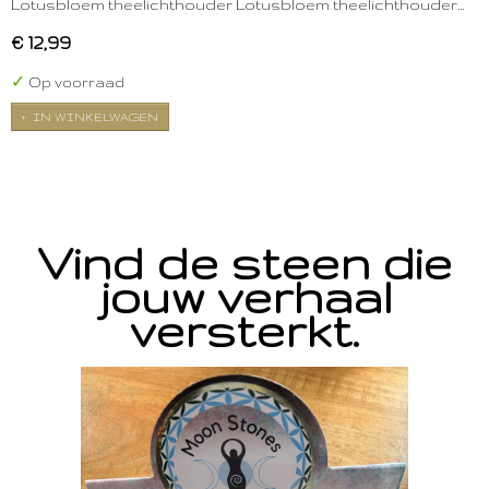
Lotusbloem theelichthouder Lotusbloem theelichthouder…
€ 12,99
✓
Op voorraad
IN WINKELWAGEN
Vind de steen die
jouw verhaal
versterkt.