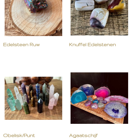
Edelsteen Ruw
Knuffel Edelstenen
Obelisk/Punt
Agaatschijf