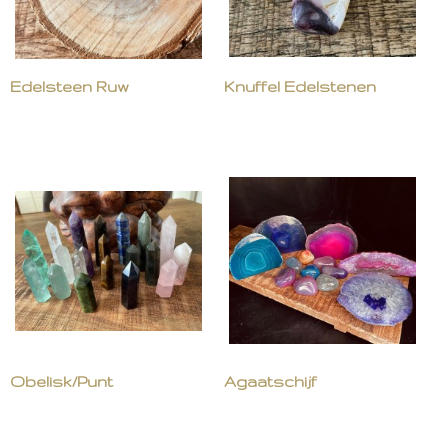
Edelsteen Ruw
Knuffel Edelstenen
Obelisk/Punt
Agaatschijf