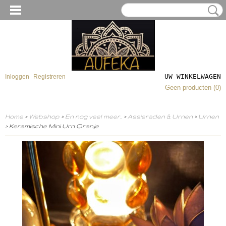
UW WINKELWAGEN
Inloggen
Registreren
Geen producten
(0)
Home
>
Webshop
>
En nog veel meer..
>
Assieraden & Urnen
>
Urnen
> Keramische Mini Urn Oranje