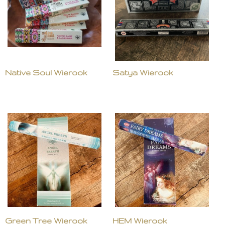
Native Soul Wierook
Satya Wierook
Green Tree Wierook
HEM Wierook