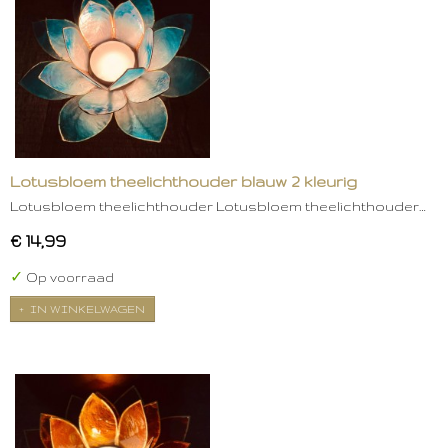
Lotusbloem theelichthouder blauw 2 kleurig
Lotusbloem theelichthouder Lotusbloem theelichthouder…
€ 14,99
✓
Op voorraad
IN WINKELWAGEN