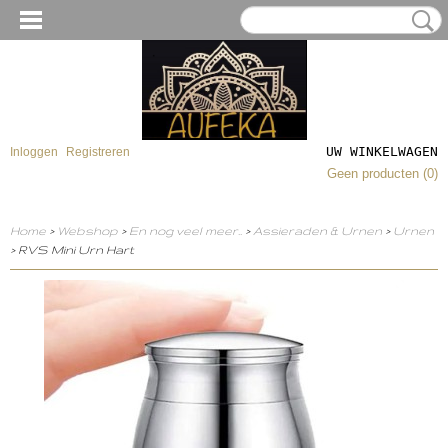
UW WINKELWAGEN
Inloggen
Registreren
Geen producten
(0)
Home
>
Webshop
>
En nog veel meer..
>
Assieraden & Urnen
>
Urnen
> RVS Mini Urn Hart