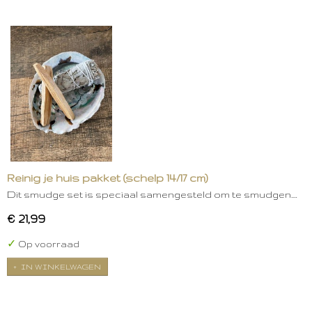
Reinig je huis pakket (schelp 14/17 cm)
Dit smudge set is speciaal samengesteld om te smudgen.…
€ 21,99
✓
Op voorraad
IN WINKELWAGEN