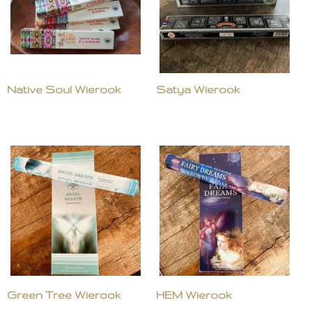
Native Soul Wierook
Satya Wierook
Green Tree Wierook
HEM Wierook