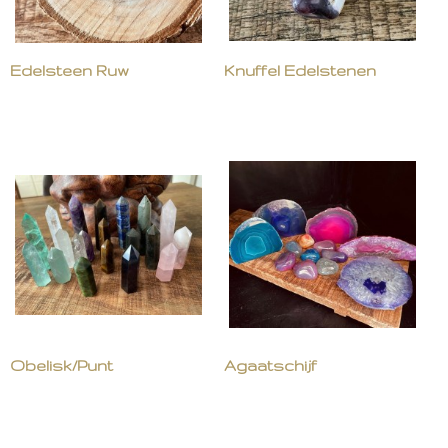
Edelsteen Ruw
Knuffel Edelstenen
Obelisk/Punt
Agaatschijf