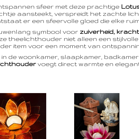
ntspannen sfeer met deze prachtige
Lotu
htje aansteekt, verspreidt het zachte licht
taat er een sfeervolle gloed die elke ruim
euwenlang symbool voor
zuiverheid, krach
e theelichthouder niet alleen een stijlvoll
der item voor een moment van ontspanning
t in de woonkamer, slaapkamer, badkamer 
ichthouder
voegt direct warmte en eleganti