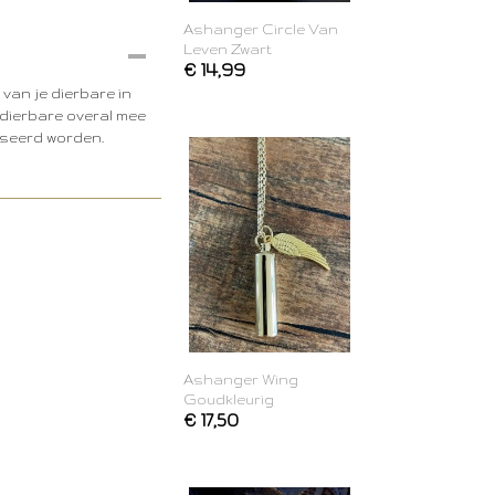
Ashanger Circle Van
Leven Zwart
€ 14,99
van je dierbare in
e dierbare overal mee
iseerd worden.
Ashanger Wing
Goudkleurig
€ 17,50