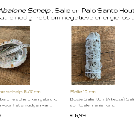
Abalone Schelp
,
Salie
en
Palo Santo Hou
at je nodig hebt om negatieve energie los t
e schelp 14/17 cm
Salie 10 cm
balone schelp kan gebruikt
Bosje Salie 10cm (A keuze). Sal
 voor het smudgen van…
spirituele manier om…
0
€ 6,99