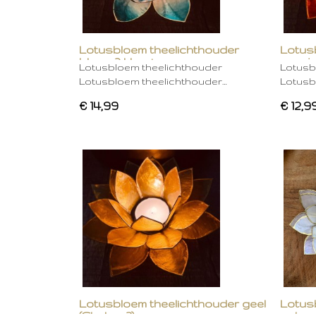
Lotusbloem theelichthouder
Lotus
blauw 2 kleurig
oranje
Lotusbloem theelichthouder
Lotusb
Lotusbloem theelichthouder…
Lotusb
€ 14,99
€ 12,9
Lotusbloem theelichthouder geel
Lotus
(Chakra 3)
gebro