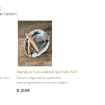
t
e laten.
Reinig je huis pakket (schelp 14/17
cm)
ie: een
Dit smudge set is speciaal
samengesteld om te smudgen.…
€ 21,99