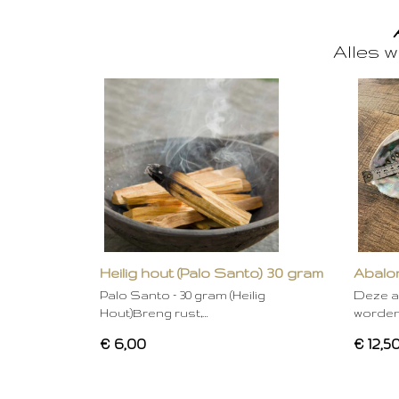
Alles w
Heilig hout (Palo Santo) 30 gram
Abalon
Palo Santo – 30 gram (Heilig
Deze a
Hout)Breng rust,…
worden
€ 6,00
€ 12,5