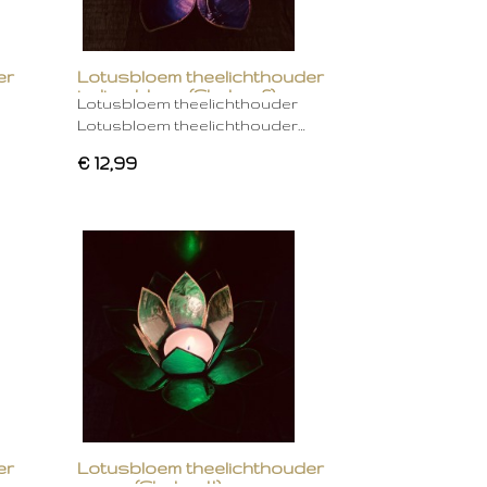
er
Lotusbloem theelichthouder
indigo blauw (Chakra 6)
Lotusbloem theelichthouder
Lotusbloem theelichthouder…
€ 12,99
er
Lotusbloem theelichthouder
groen (Chakra 4)