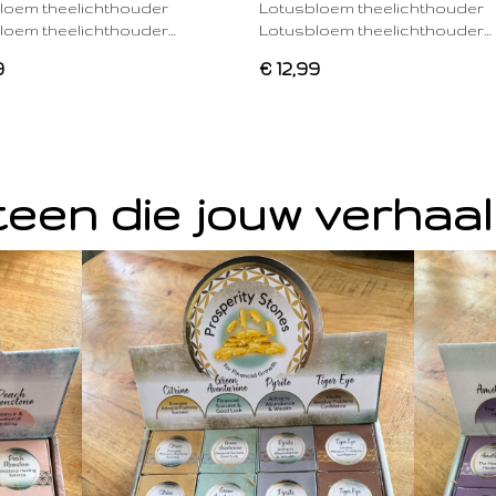
loem theelichthouder
Lotusbloem theelichthouder
loem theelichthouder…
Lotusbloem theelichthouder…
9
€ 12,99
een die jouw verhaal