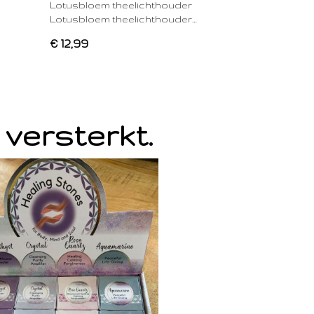
Lotusbloem theelichthouder
Lotusbloem theelichthouder…
€ 12,99
 versterkt.