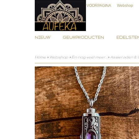
VOORPAGINA
Webshop
NIEUW
GEURPRODUCTEN
EDELSTEN
Home
>
Webshop
>
En nog veel meer..
>
Assieraden &