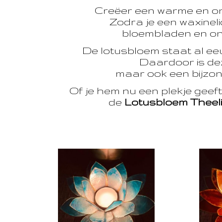
Creëer een warme en o
Zodra je een waxinelic
bloembladen en onts
De lotusbloem staat al e
Daardoor is dez
maar ook een bijzon
Of je hem nu een plekje geef
de
Lotusbloem Theel