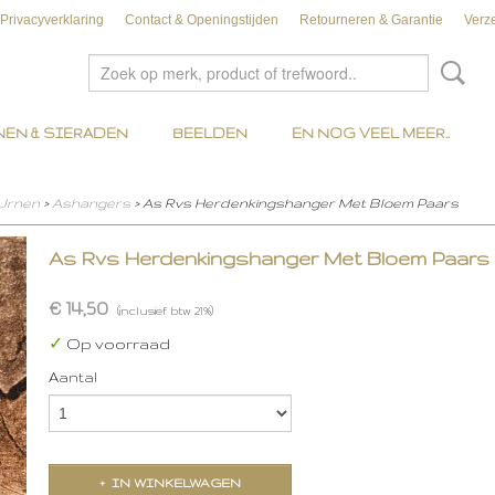
Privacyverklaring
Contact & Openingstijden
Retourneren & Garantie
Verz
EN & SIERADEN
BEELDEN
EN NOG VEEL MEER..
 Urnen
>
Ashangers
> As Rvs Herdenkingshanger Met Bloem Paars
As Rvs Herdenkingshanger Met Bloem Paars
€ 14,50
(inclusief btw 21%)
✓
Op voorraad
Aantal
IN WINKELWAGEN