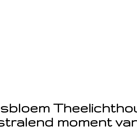
sbloem Theelichth
stralend moment van