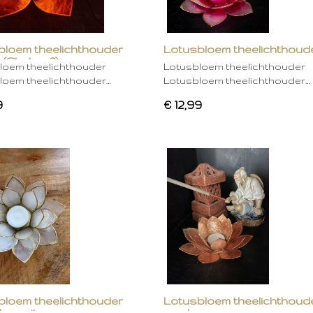
bloem theelichthouder
Lotusbloem theelichthoud
 (Chakra 2)
rose
loem theelichthouder
Lotusbloem theelichthouder
loem theelichthouder…
Lotusbloem theelichthouder…
9
€ 12,99
bloem theelichthouder
Lotusbloem theelichthoud
ken wit
mocha