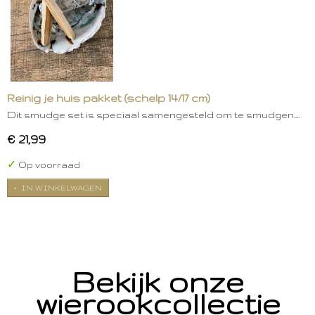
Reinig je huis pakket (schelp 14/17 cm)
Dit smudge set is speciaal samengesteld om te smudgen.…
€ 21,99
✓
Op voorraad
IN WINKELWAGEN
Bekijk onze
wierookcollectie