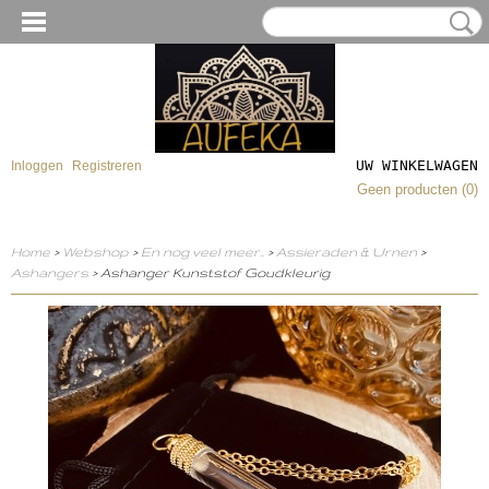
UW WINKELWAGEN
Inloggen
Registreren
Geen producten
(0)
Home
>
Webshop
>
En nog veel meer..
>
Assieraden & Urnen
>
Ashangers
> Ashanger Kunststof Goudkleurig