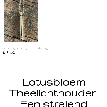
Ashanger Lang Goudkleurig
€ 14,50
Lotusbloem
Theelichthouder
Een stralend