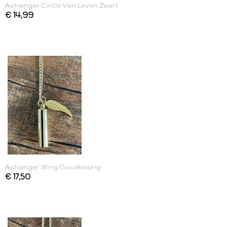
Ashanger Circle Van Leven Zwart
€ 14,99
Ashanger Wing Goudkleurig
€ 17,50