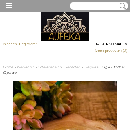
UW WINKELWAGEN
Inloggen
Registreren
Geen producten
(0)
Home
>
Webshop
>
Edelstenen & Sieraden
>
Setjes
> Ring & Oorbel
Opalite