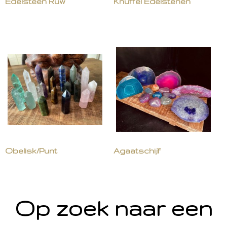
Edelsteen Ruw
Knuffel Edelstenen
Obelisk/Punt
Agaatschijf
Op zoek naar een