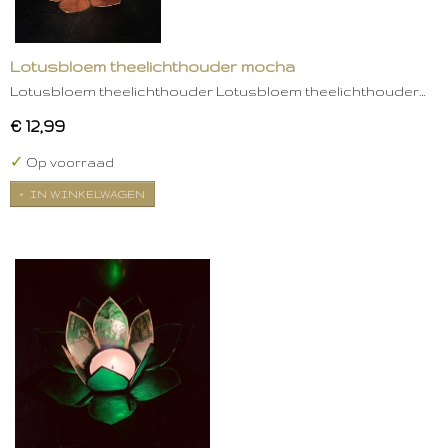
Lotusbloem theelichthouder mocha
Lotusbloem theelichthouder Lotusbloem theelichthouder…
€ 12,99
✓
Op voorraad
IN WINKELWAGEN