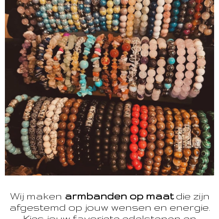
Wij maken
armbanden op maat
die zijn
afgestemd op jouw wensen en energie.
Kies jouw favoriete edelstenen en