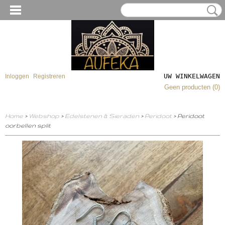
UW WINKELWAGEN
Inloggen
Registreren
Geen producten
(0)
Home
>
Webshop
>
Edelstenen & Sieraden
>
Peridoot
> Peridoot
oorbellen split