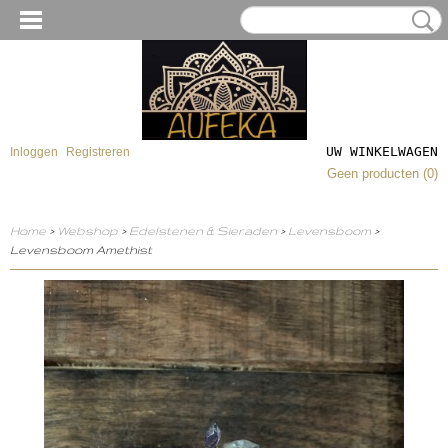
UW WINKELWAGEN
Inloggen
Registreren
Geen producten
(0)
Home
>
Webshop
>
Edelstenen & Sieraden
>
Levensboom
>
Levensboom Amethist