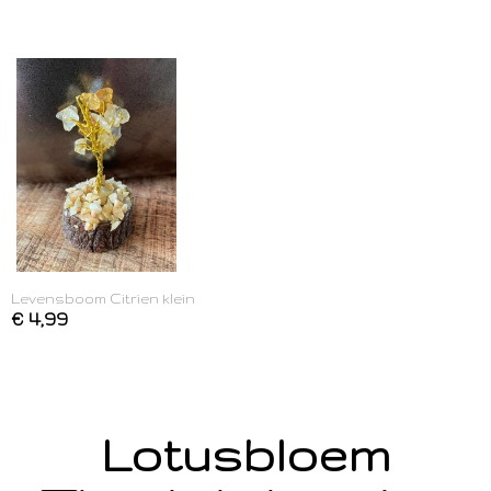
Levensboom Citrien klein
€ 4,99
Lotusbloem