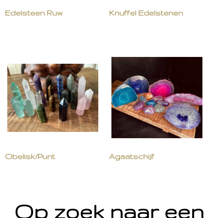
Edelsteen Ruw
Knuffel Edelstenen
Obelisk/Punt
Agaatschijf
Op zoek naar een