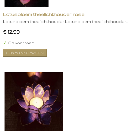
Lotusbloem theelichthouder rose
Lotusbloem theelichthouder Lotusbloem theelichthouder…
€ 12,99
✓
Op voorraad
IN WINKELWAGEN