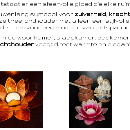
taat er een sfeervolle gloed die elke ruim
euwenlang symbool voor
zuiverheid, krach
e theelichthouder niet alleen een stijlvoll
der item voor een moment van ontspanning
t in de woonkamer, slaapkamer, badkamer 
ichthouder
voegt direct warmte en eleganti