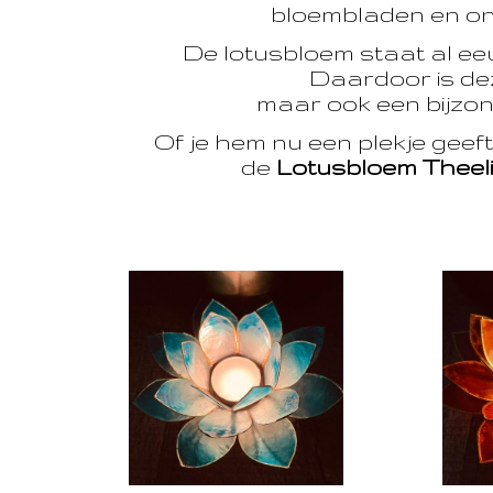
bloembladen en onts
De lotusbloem staat al e
Daardoor is dez
maar ook een bijzon
Of je hem nu een plekje geef
de
Lotusbloem Theel