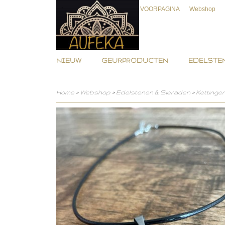
VOORPAGINA
Webshop
NIEUW
GEURPRODUCTEN
EDELSTEN
Home
>
Webshop
>
Edelstenen & Sieraden
>
Kettinge