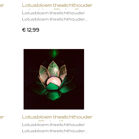
er
Lotusbloem theelichthouder
indigo blauw (Chakra 6)
Lotusbloem theelichthouder
Lotusbloem theelichthouder…
€ 12,99
er
Lotusbloem theelichthouder
groen (Chakra 4)
Lotusbloem theelichthouder
Lotusbloem theelichthouder…