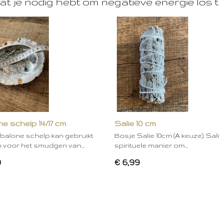
at je nodig hebt om negatieve energie los t
e schelp 14/17 cm
Salie 10 cm
balone schelp kan gebruikt
Bosje Salie 10cm (A keuze). Sal
 voor het smudgen van…
spirituele manier om…
0
€ 6,99