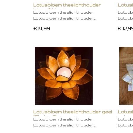
Lotusbloem theelichthouder
Lotus
blauw 2 kleurig
oranje
Lotusbloem theelichthouder
Lotusb
Lotusbloem theelichthouder…
Lotusb
€ 14,99
€ 12,9
Lotusbloem theelichthouder geel
Lotus
(Chakra 3)
gebro
Lotusbloem theelichthouder
Lotusb
Lotusbloem theelichthouder…
Lotusb