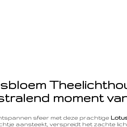
sbloem Theelichth
stralend moment van
ntspannen sfeer met deze prachtige
Lotu
htje aansteekt, verspreidt het zachte licht