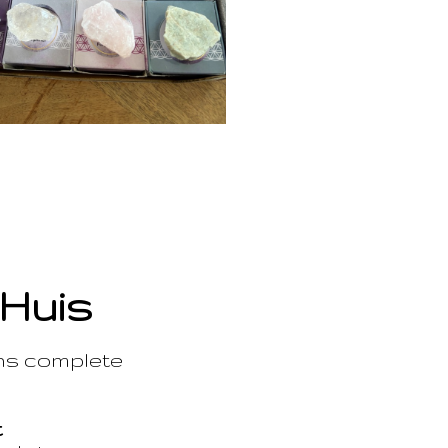
 Huis
ons complete
t