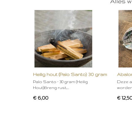
Alles w
Heilig hout (Palo Santo) 30 gram
Abalon
Palo Santo – 30 gram (Heilig
Deze a
Hout)Breng rust,…
worden
€ 6,00
€ 12,5