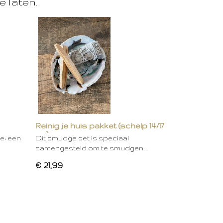
e laten.
Reinig je huis pakket (schelp 14/17
cm)
ie: een
Dit smudge set is speciaal
samengesteld om te smudgen.…
€ 21,99