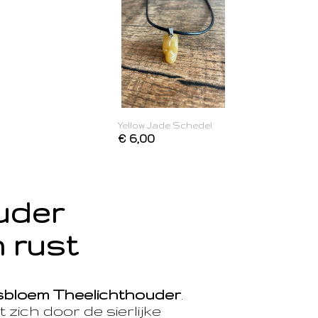
Yellow Jade Schedel
€ 6,00
ouder
 rust
sbloem Theelichthouder
.
 zich door de sierlijke