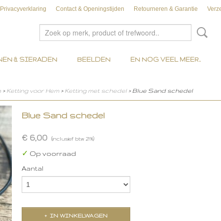
Privacyverklaring
Contact & Openingstijden
Retourneren & Garantie
Verz
EN & SIERADEN
BEELDEN
EN NOG VEEL MEER..
n
>
Ketting voor Hem
>
Ketting met schedel
> Blue Sand schedel
Blue Sand schedel
€ 6,00
(inclusief btw 21%)
✓
Op voorraad
Aantal
IN WINKELWAGEN