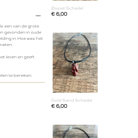
Zoisiet Schedel
€ 6,00
s een van de grote
den gevonden in oude
lding in. Hoe was het
maken.
et leven en geeft
elen te bereiken.
Gold Sand Schedel
€ 6,00