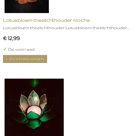
Lotusbloem theelichthouder mocha
Lotusbloem theelichthouder Lotusbloem theelichthouder…
€ 12,99
✓
Op voorraad
IN WINKELWAGEN