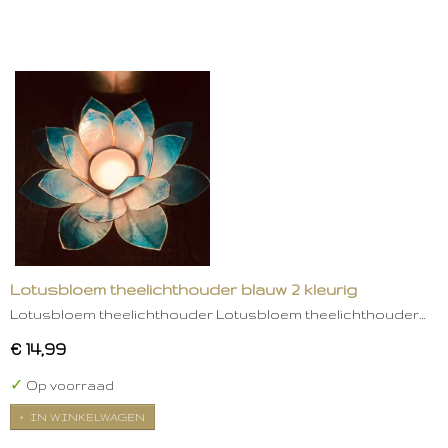
Lotusbloem theelichthouder blauw 2 kleurig
Lotusbloem theelichthouder Lotusbloem theelichthouder…
€ 14,99
✓
Op voorraad
IN WINKELWAGEN