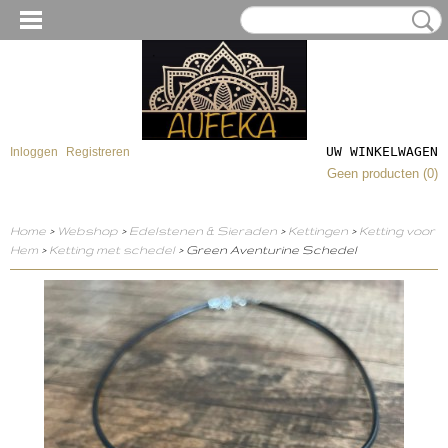
UW WINKELWAGEN
Inloggen
Registreren
Geen producten
(0)
Home
>
Webshop
>
Edelstenen & Sieraden
>
Kettingen
>
Ketting voor
Hem
>
Ketting met schedel
> Green Aventurine Schedel