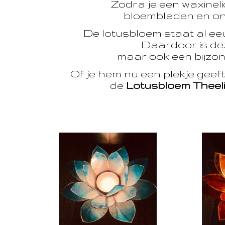
Zodra je een waxinelic
bloembladen en onts
De lotusbloem staat al e
Daardoor is dez
maar ook een bijzon
Of je hem nu een plekje geef
de
Lotusbloem Theel