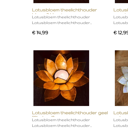
Lotusbloem theelichthouder
Lotus
blauw 2 kleurig
oranje
Lotusbloem theelichthouder
Lotusb
Lotusbloem theelichthouder…
Lotusb
€ 14,99
€ 12,9
Lotusbloem theelichthouder geel
Lotus
(Chakra 3)
gebro
Lotusbloem theelichthouder
Lotusb
Lotusbloem theelichthouder…
Lotusb