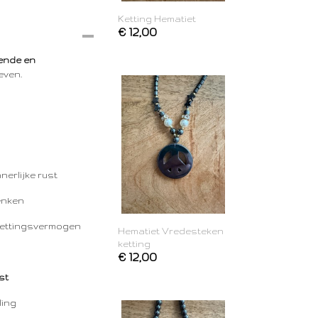
Ketting Hematiet
€ 12,00
ende en
even.
n
nerlijke rust
enken
zettingsvermogen
Hematiet Vredesteken
ketting
€ 12,00
st
ling