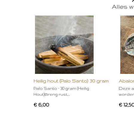
Alles w
Heilig hout (Palo Santo) 30 gram
Abalon
Palo Santo – 30 gram (Heilig
Deze a
Hout)Breng rust,…
worden
€ 6,00
€ 12,5