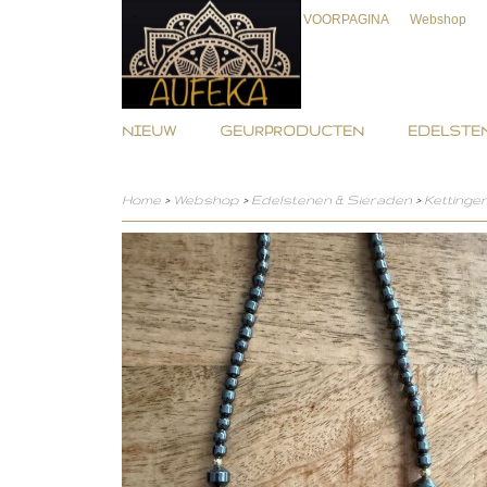
VOORPAGINA
Webshop
NIEUW
GEURPRODUCTEN
EDELSTEN
Home
>
Webshop
>
Edelstenen & Sieraden
>
Kettinge