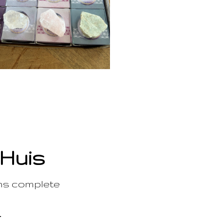
 Huis
ons complete
t