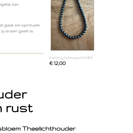
gelijk zijn
het gaat om spirituele
ij eraan geeft is
Ketting Hematiet 6 MM
€ 12,00
ouder
 rust
sbloem Theelichthouder
.