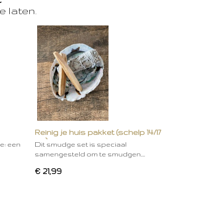
e laten.
Reinig je huis pakket (schelp 14/17
cm)
ie: een
Dit smudge set is speciaal
samengesteld om te smudgen.…
€ 21,99