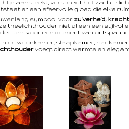
htje aansteekt, verspreidt het zachte licht
taat er een sfeervolle gloed die elke ruim
euwenlang symbool voor
zuiverheid, krach
e theelichthouder niet alleen een stijlvoll
der item voor een moment van ontspanning
t in de woonkamer, slaapkamer, badkamer 
ichthouder
voegt direct warmte en eleganti