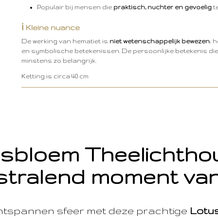
Populair bij mensen die
praktisch, nuchter en gevoelig
te
ℹ️ Kleine nuance
De werking van hematiet is
niet wetenschappelijk bewezen
; 
en symbolische betekenissen. De persoonlijke betekenis die j
minstens zo belangrijk.
Ketting is circa 40 cm
sbloem Theelichth
stralend moment van
ntspannen sfeer met deze prachtige
Lotu