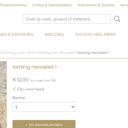
Privacyverklaring
Contact & Openingstijden
Retourneren & Garantie
Verz
EN & SIERADEN
BEELDEN
EN NOG VEEL MEER..
n
>
Ketting voor Hem
>
Ketting met Hematiet
> Ketting Hematiet 1
Ketting Hematiet 1
€ 12,00
(inclusief btw 21%)
✓
Op voorraad
Aantal
IN WINKELWAGEN