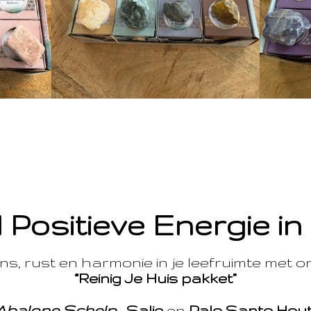
 Positieve Energie in
s, rust en harmonie in je leefruimte met 
“Reinig Je Huis pakket”
Abalone Schelp
,
Salie
en
Palo Santo Hou