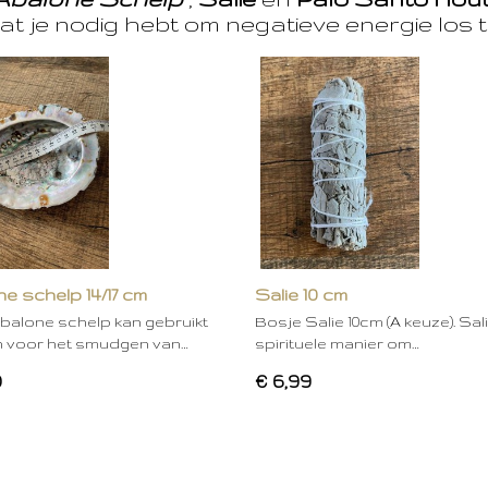
at je nodig hebt om negatieve energie los t
e schelp 14/17 cm
Salie 10 cm
balone schelp kan gebruikt
Bosje Salie 10cm (A keuze). Sal
 voor het smudgen van…
spirituele manier om…
0
€ 6,99