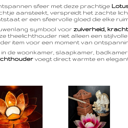
ntspannen sfeer met deze prachtige
Lotu
htje aansteekt, verspreidt het zachte licht
taat er een sfeervolle gloed die elke ruim
euwenlang symbool voor
zuiverheid, krach
e theelichthouder niet alleen een stijlvoll
der item voor een moment van ontspanning
t in de woonkamer, slaapkamer, badkamer 
ichthouder
voegt direct warmte en eleganti