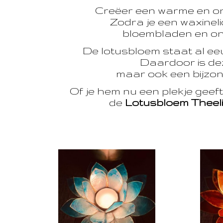
Creëer een warme en o
Zodra je een waxinelic
bloembladen en onts
De lotusbloem staat al e
Daardoor is dez
maar ook een bijzon
Of je hem nu een plekje geef
de
Lotusbloem Theel