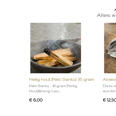
Alles w
Heilig hout (Palo Santo) 30 gram
Abalon
Palo Santo – 30 gram (Heilig
Deze a
Hout)Breng rust,…
worden
€ 6,00
€ 12,5