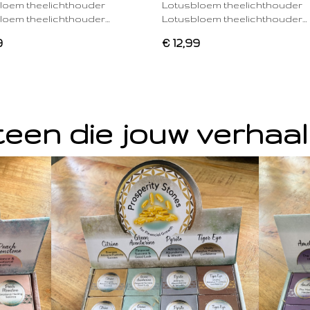
loem theelichthouder
Lotusbloem theelichthouder
loem theelichthouder…
Lotusbloem theelichthouder…
9
€ 12,99
een die jouw verhaal