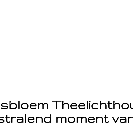
sbloem Theelichth
stralend moment van