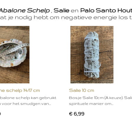
Abalone Schelp
,
Salie
en
Palo Santo Hou
at je nodig hebt om negatieve energie los t
e schelp 14/17 cm
Salie 10 cm
balone schelp kan gebruikt
Bosje Salie 10cm (A keuze). Sal
 voor het smudgen van…
spirituele manier om…
0
€ 6,99