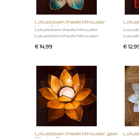
Lotusbloem theelichthouder
Lotus
blauw 2 kleurig
oranje
Lotusbloem theelichthouder
Lotusb
Lotusbloem theelichthouder…
Lotusb
€ 14,99
€ 12,9
Lotusbloem theelichthouder geel
Lotus
(Chakra 3)
gebro