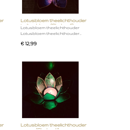
er
Lotusbloem theelichthouder
indigo blauw (Chakra 6)
Lotusbloem theelichthouder
Lotusbloem theelichthouder…
€ 12,99
er
Lotusbloem theelichthouder
groen (Chakra 4)