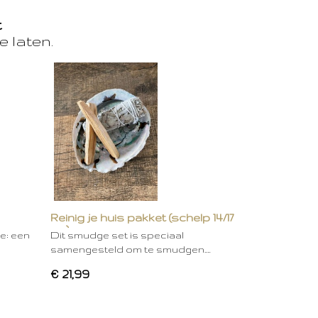
t
e laten.
Reinig je huis pakket (schelp 14/17
cm)
ie: een
Dit smudge set is speciaal
samengesteld om te smudgen.…
€ 21,99