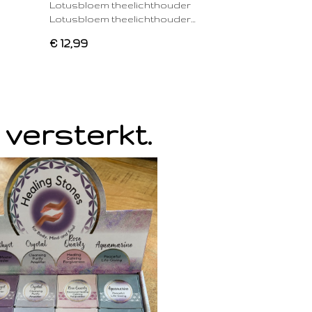
Lotusbloem theelichthouder
Lotusbloem theelichthouder…
€ 12,99
 versterkt.