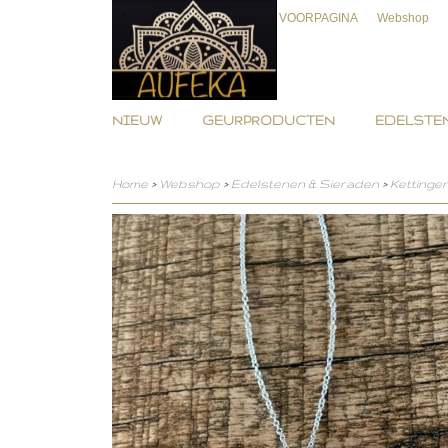
VOORPAGINA
Webshop
NIEUW
GEURPRODUCTEN
EDELSTEN
Home
>
Webshop
>
Edelstenen & Sieraden
>
Kettinge