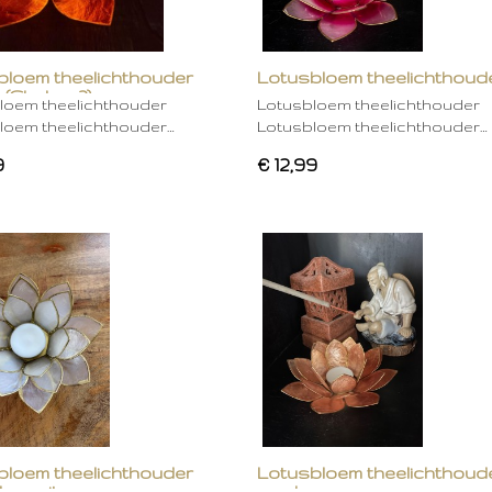
bloem theelichthouder
Lotusbloem theelichthoud
 (Chakra 2)
rose
loem theelichthouder
Lotusbloem theelichthouder
loem theelichthouder…
Lotusbloem theelichthouder…
9
€ 12,99
bloem theelichthouder
Lotusbloem theelichthoud
ken wit
mocha