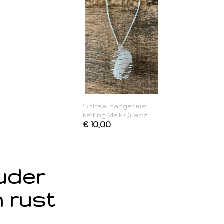
Spiraal hanger met
ketting Melk Quartz
€ 10,00
ouder
 rust