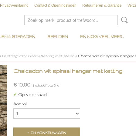
Privacyverklaring
Contact & Openingstijden
Retourneren & Garantie
Verz
EN & SIERADEN
BEELDEN
EN NOG VEEL MEER..
n
>
Ketting voor Haar
>
Ketting met steen
> Chalcedon wit spiraal hanger 
Chalcedon wit spiraal hanger met ketting
€ 10,00
(inclusief btw 21%)
✓
Op voorraad
Aantal
IN WINKELWAGEN