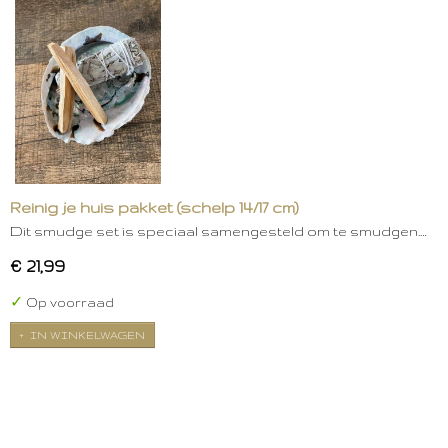
Reinig je huis pakket (schelp 14/17 cm)
Dit smudge set is speciaal samengesteld om te smudgen.…
€ 21,99
✓
Op voorraad
IN WINKELWAGEN