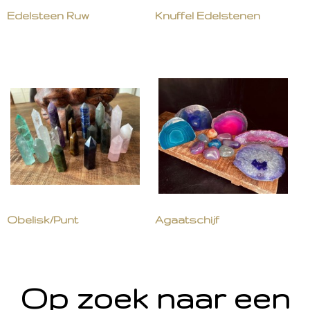
Edelsteen Ruw
Knuffel Edelstenen
Obelisk/Punt
Agaatschijf
Op zoek naar een