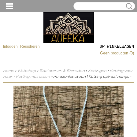
UW WINKELWAGEN
Inloggen
Registreren
Geen producten
(0)
Home
>
Webshop
>
Edelstenen & Sieraden
>
Kettingen
>
Ketting voor
Haar
>
Ketting met steen
> Amazoniet steen 1 Ketting spiraal hanger