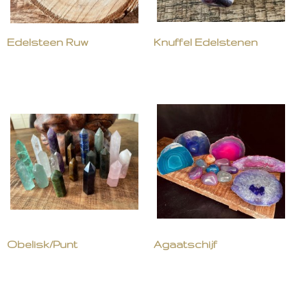
Edelsteen Ruw
Knuffel Edelstenen
Obelisk/Punt
Agaatschijf