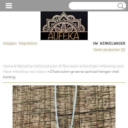
UW WINKELWAGEN
Inloggen
Registreren
Geen producten
(0)
Home
>
Webshop
>
Edelstenen & Sieraden
>
Kettingen
>
Ketting voor
Haar
>
Ketting met steen
> Chalcedon groene spiraal hanger met
ketting