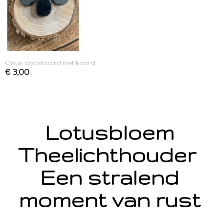
Onyx doorboord met koord
€ 3,00
Lotusbloem
Theelichthouder
Een stralend
moment van rust