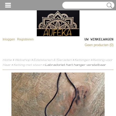
UW WINKELWAGEN
Inloggen
Registreren
Geen producten
(0)
Home
>
Webshop
>
Edelstenen & Sieraden
>
Kettingen
>
Ketting voor
Haar
>
Ketting met steen
> Labradoriet hart hanger verstelbaar