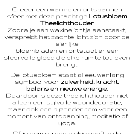
Creëer een warme en ontspannen
sfeer met deze prachtige
Lotusbloem
Theelichthouder
.
Zodra je een waxinelichtje aansteekt,
verspreidt het zachte licht zich door de
sierlijke
bloembladen en ontstaat er een
sfeervolle gloed die elke ruimte tot leven
brengt.
De lotusbloem staat al eeuwenlang
symbool voor
zuiverheid, kracht,
balans en nieuwe energie
.
Daardoor is deze theelichthouder niet
alleen een stijlvolle woondecoratie,
maar ook een bijzonder item voor een
moment van ontspanning, meditatie of
yoga.
Of je hem nu een plekje geeft in de