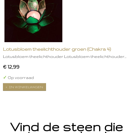
Lotusbloem theelichthouder groen (Chakra 4)
Lotusbloem theelichthouder Lotusbloem theelichthouder…
€ 12,99
✓
Op voorraad
IN WINKELWAGEN
Vind de steen die