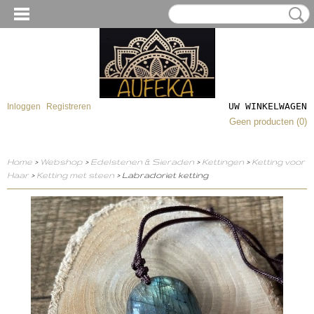
UW WINKELWAGEN
Inloggen
Registreren
Geen producten
(0)
Home
>
Webshop
>
Edelstenen & Sieraden
>
Kettingen
>
Ketting voor
Haar
>
Ketting met steen
> Labradoriet ketting