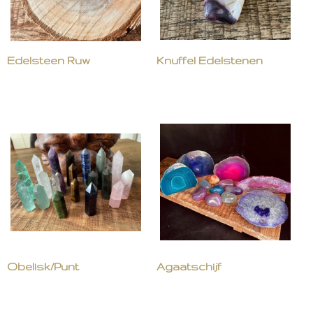
Edelsteen Ruw
Knuffel Edelstenen
Obelisk/Punt
Agaatschijf