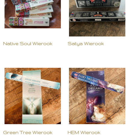
Native Soul Wierook
Satya Wierook
Green Tree Wierook
HEM Wierook