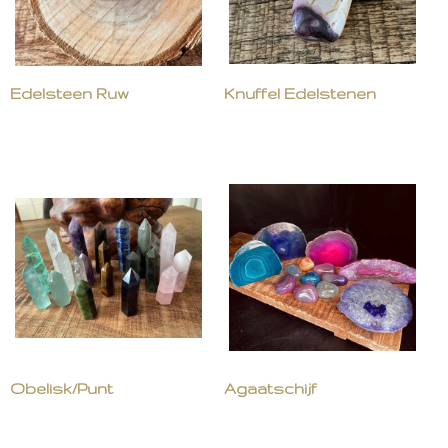
Edelsteen Ruw
Knuffel Edelstenen
Obelisk/Punt
Agaatschijf