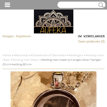
UW WINKELWAGEN
Inloggen
Registreren
Geen producten
(0)
Home
>
Webshop
>
Edelstenen & Sieraden
>
Kettingen
>
Ketting voor
Haar
>
Ketting met Maan
> Ketting met maan en engel zilver hanger
2.5 cm ketting 60 cm