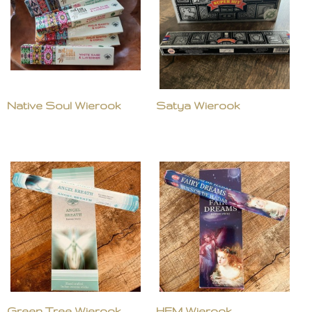
Native Soul Wierook
Satya Wierook
Green Tree Wierook
HEM Wierook