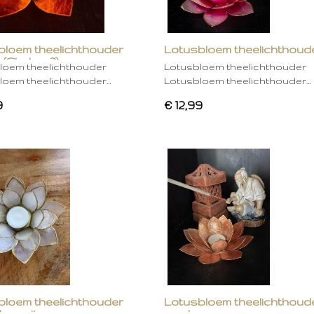
bloem theelichthouder
Lotusbloem theelichthoud
 (Chakra 2)
rose
loem theelichthouder
Lotusbloem theelichthouder
loem theelichthouder…
Lotusbloem theelichthouder…
9
€ 12,99
bloem theelichthouder
Lotusbloem theelichthoud
ken wit
mocha