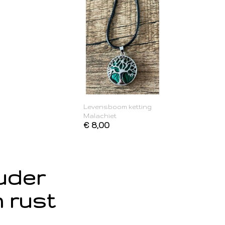
Levensboom ketting
Malachiet
€ 8,00
ouder
 rust