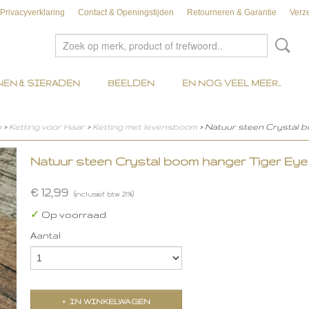
Privacyverklaring
Contact & Openingstijden
Retourneren & Garantie
Verz
EN & SIERADEN
BEELDEN
EN NOG VEEL MEER..
n
>
Ketting voor Haar
>
Ketting met levensboom
> Natuur steen Crystal 
Natuur steen Crystal boom hanger Tiger Eye
€ 12,99
(inclusief btw 21%)
✓
Op voorraad
Aantal
IN WINKELWAGEN