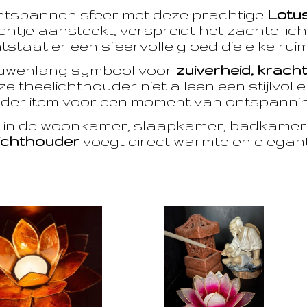
ntspannen sfeer met deze prachtige
Lotu
htje aansteekt, verspreidt het zachte licht
taat er een sfeervolle gloed die elke ruim
euwenlang symbool voor
zuiverheid, krach
e theelichthouder niet alleen een stijlvoll
der item voor een moment van ontspanning
t in de woonkamer, slaapkamer, badkamer 
ichthouder
voegt direct warmte en eleganti