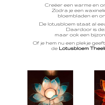
Creëer een warme en o
Zodra je een waxinelic
bloembladen en onts
De lotusbloem staat al e
Daardoor is dez
maar ook een bijzon
Of je hem nu een plekje geef
de
Lotusbloem Theel