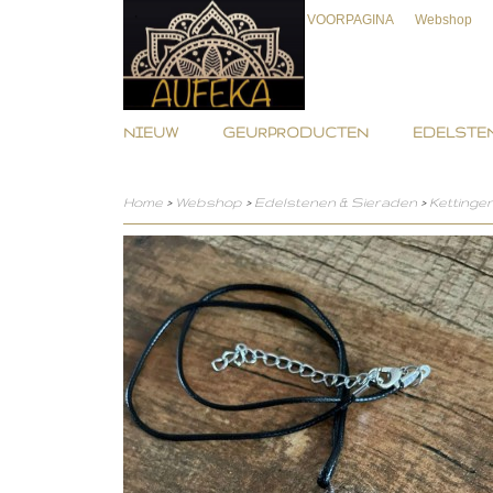
VOORPAGINA
Webshop
NIEUW
GEURPRODUCTEN
EDELSTEN
Home
>
Webshop
>
Edelstenen & Sieraden
>
Kettinge