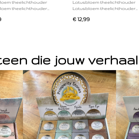
loem theelichthouder
Lotusbloem theelichthouder
loem theelichthouder…
Lotusbloem theelichthouder…
9
€ 12,99
een die jouw verhaal