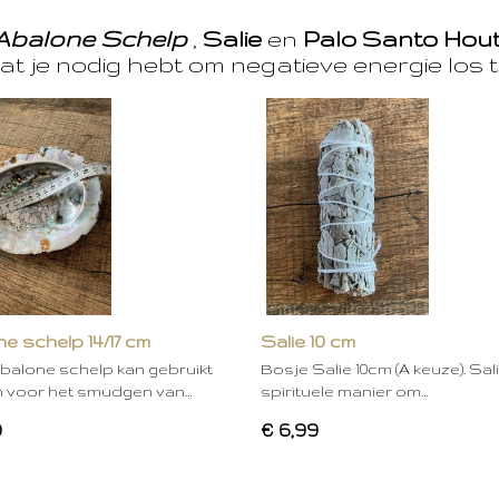
Abalone Schelp
,
Salie
en
Palo Santo Hou
at je nodig hebt om negatieve energie los t
e schelp 14/17 cm
Salie 10 cm
balone schelp kan gebruikt
Bosje Salie 10cm (A keuze). Sal
 voor het smudgen van…
spirituele manier om…
0
€ 6,99