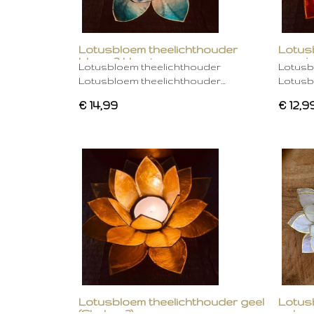
Lotusbloem theelichthouder
Lotus
blauw 2 kleurig
oranje
Lotusbloem theelichthouder
Lotusb
Lotusbloem theelichthouder…
Lotusb
€ 14,99
€ 12,9
Lotusbloem theelichthouder geel
Lotus
(Chakra 3)
gebro