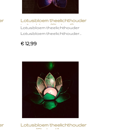
er
Lotusbloem theelichthouder
indigo blauw (Chakra 6)
Lotusbloem theelichthouder
Lotusbloem theelichthouder…
€ 12,99
er
Lotusbloem theelichthouder
groen (Chakra 4)