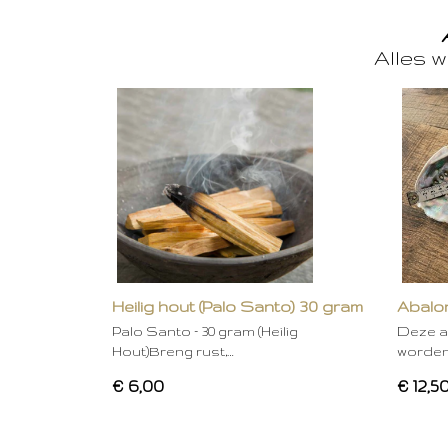
Alles w
Heilig hout (Palo Santo) 30 gram
Abalon
Palo Santo – 30 gram (Heilig
Deze a
Hout)Breng rust,…
worden
€ 6,00
€ 12,5