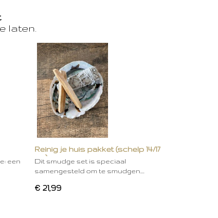
t
e laten.
Reinig je huis pakket (schelp 14/17
cm)
ie: een
Dit smudge set is speciaal
samengesteld om te smudgen.…
€ 21,99