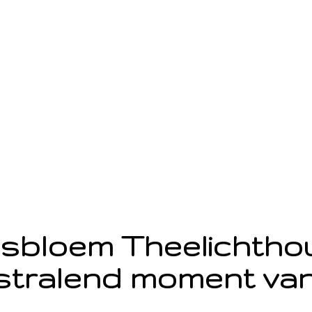
sbloem Theelichth
stralend moment van