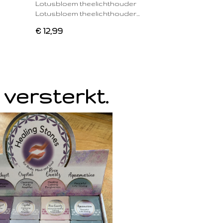
Lotusbloem theelichthouder
Lotusbloem theelichthouder…
€ 12,99
 versterkt.