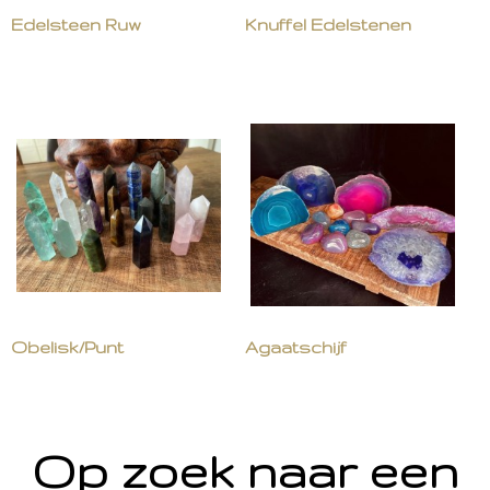
Edelsteen Ruw
Knuffel Edelstenen
Obelisk/Punt
Agaatschijf
Op zoek naar een