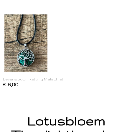
Levensboom ketting Malachiet
€ 8,00
Lotusbloem