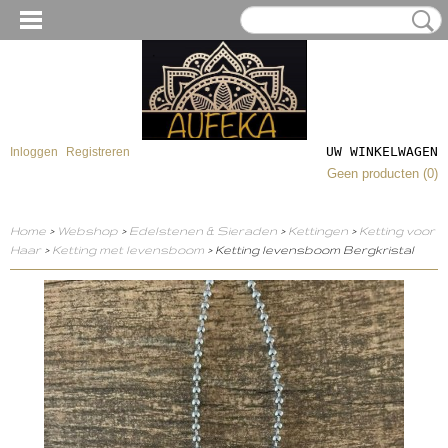
UW WINKELWAGEN
Inloggen
Registreren
Geen producten
(0)
Home
>
Webshop
>
Edelstenen & Sieraden
>
Kettingen
>
Ketting voor
Haar
>
Ketting met levensboom
> Ketting levensboom Bergkristal