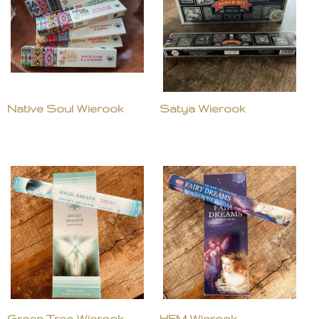
Native Soul Wierook
Satya Wierook
Green Tree Wierook
HEM Wierook