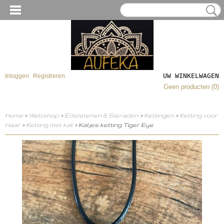
UW WINKELWAGEN
Inloggen
Registreren
Geen producten
(0)
Home
>
Webshop
>
Edelstenen & Sieraden
>
Kettingen
>
Ketting voor
Haar
>
Ketting met kat
> Katjes ketting Tiger Eye