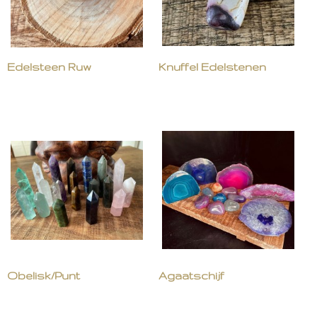
Edelsteen Ruw
Knuffel Edelstenen
Obelisk/Punt
Agaatschijf