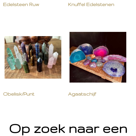
Edelsteen Ruw
Knuffel Edelstenen
Obelisk/Punt
Agaatschijf
Op zoek naar een