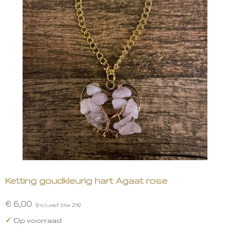
Ketting goudkleurig hart Agaat rose
€ 6,00
(inclusief btw 21%)
✓
Op voorraad