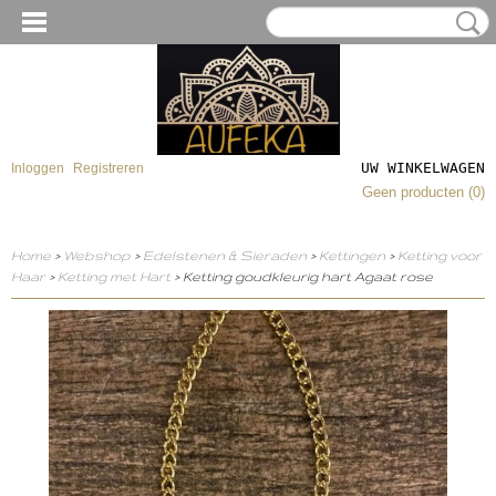
UW WINKELWAGEN
Inloggen
Registreren
Geen producten
(0)
Home
>
Webshop
>
Edelstenen & Sieraden
>
Kettingen
>
Ketting voor
Haar
>
Ketting met Hart
> Ketting goudkleurig hart Agaat rose