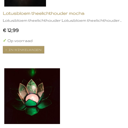
Lotusbloem theelichthouder mocha
Lotusbloem theelichthouder Lotusbloem theelichthouder…
€ 12,99
✓
Op voorraad
IN WINKELWAGEN