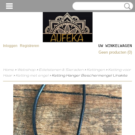
UW WINKELWAGEN
Inloggen
Registreren
Geen producten
(0)
Home
>
Webshop
>
Edelstenen & Sieraden
>
Kettingen
>
Ketting voor
Haar
>
Ketting met engel
> Ketting Hanger Beschermengel Unakite