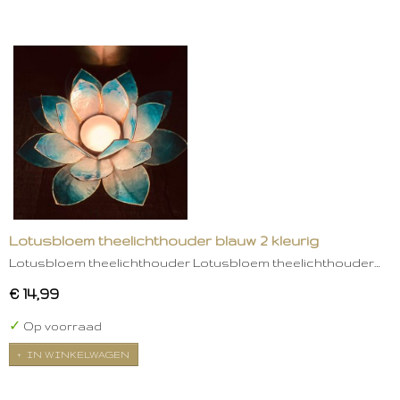
Lotusbloem theelichthouder blauw 2 kleurig
Lotusbloem theelichthouder Lotusbloem theelichthouder…
€ 14,99
✓
Op voorraad
IN WINKELWAGEN