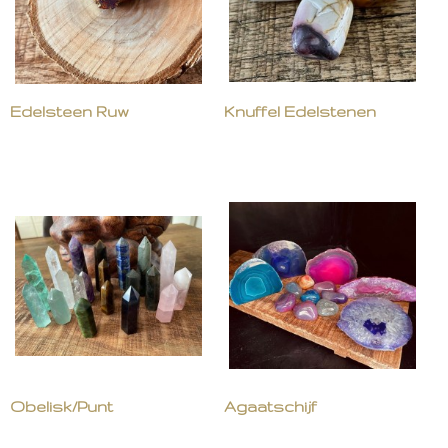
Edelsteen Ruw
Knuffel Edelstenen
Obelisk/Punt
Agaatschijf