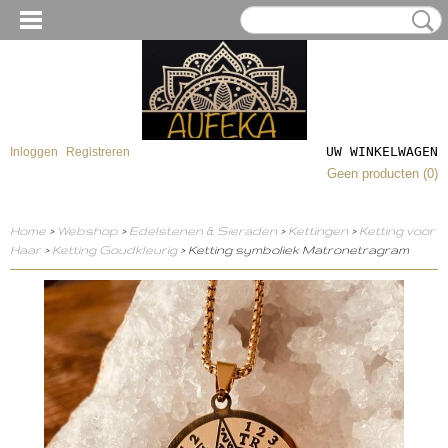
UW WINKELWAGEN
Inloggen
Registreren
Geen producten
(0)
Home
>
Webshop
>
Edelstenen & Sieraden
>
Kettingen
>
Ketting voor
Haar
>
Ketting Goudkleurig
> Ketting symboliek Matronetragram