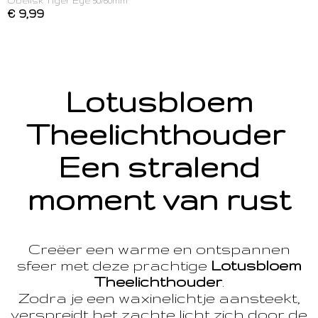
Obelisk Tiger Eye 50/60mm
€ 9,99
Lotusbloem
Theelichthouder
Een stralend
moment van rust
Creëer een warme en ontspannen
sfeer met deze prachtige
Lotusbloem
Theelichthouder
.
Zodra je een waxinelichtje aansteekt,
verspreidt het zachte licht zich door de