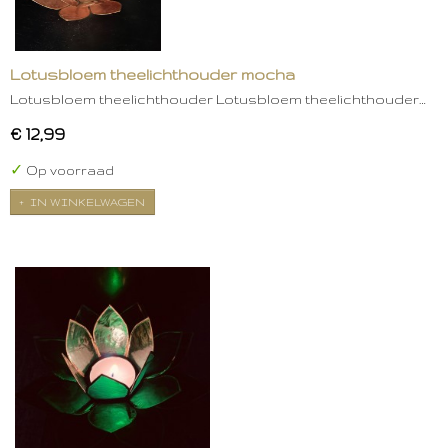
Lotusbloem theelichthouder mocha
Lotusbloem theelichthouder Lotusbloem theelichthouder…
€ 12,99
✓
Op voorraad
IN WINKELWAGEN