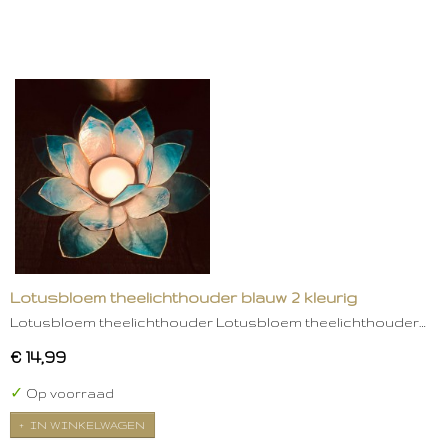
Lotusbloem theelichthouder blauw 2 kleurig
Lotusbloem theelichthouder Lotusbloem theelichthouder…
€ 14,99
✓
Op voorraad
IN WINKELWAGEN