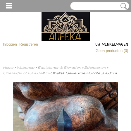
UW WINKELWAGEN
Inloggen
Registreren
Geen producten
(0)
Home
>
Webshop
>
Edelstenen & Sieraden
>
Edelstenen
>
Obelisk/Punt
>
50/60 MM
> Obelisk Gekleurde Fluorite 50/60mm