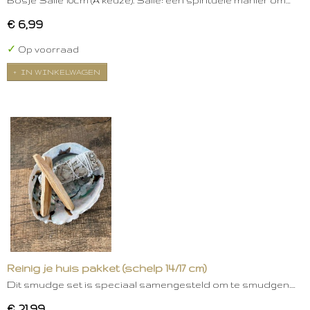
Bosje Salie 10cm (A keuze). Salie: een spirituele manier om…
€ 6,99
✓
Op voorraad
IN WINKELWAGEN
Reinig je huis pakket (schelp 14/17 cm)
Dit smudge set is speciaal samengesteld om te smudgen.…
€ 21,99