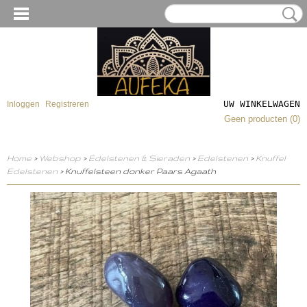
UW WINKELWAGEN
Inloggen
Registreren
Geen producten
(0)
Home
>
Webshop
>
Edelstenen & Sieraden
>
Edelstenen
>
Knuffel
Edelstenen
> Knuffelsteen donker Paars Agaath