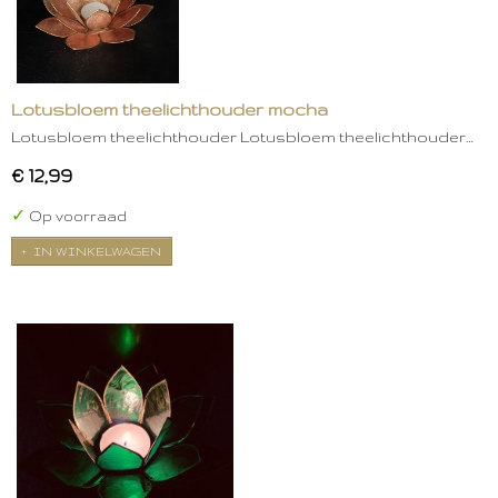
Lotusbloem theelichthouder mocha
Lotusbloem theelichthouder Lotusbloem theelichthouder…
€ 12,99
✓
Op voorraad
IN WINKELWAGEN