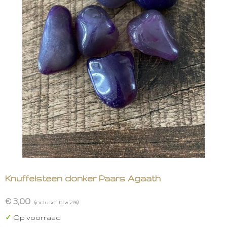
Knuffelsteen donker Paars Agaath
€ 3,00
(inclusief btw 21%)
✓
Op voorraad