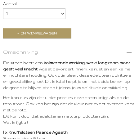
Aantal
IN WINKELWAGEN
Omschrijving
De steen heeft een
kalmerende werking, werkt langzaam maar
geeft veel kracht
. Agaat bevordert innerlijke rust en een kalme
en nuchtere houding. Ook stimuleert deze edelsteen spirituele
en geestelijke groei. Dit kristal helpt je om met beide benen op
de grond te blijven staan tijdens jouw spirituele ontwikkeling.
Het kan dus zijn dat u niet precies deze steen krijgt als op de
foto staat. Ook kan het zijn dat de kleur niet exact overeen komt
met de foto.
Dit komt doordat edelstenen natuurproducten zijn.
Wat krijgt u !
1 x Knuffelsteen Paarse Agaath
Steen is circa 3/4 cm.