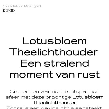
Knuffelsteen Mosagaat
€ 3,00
Lotusbloem
Theelichthouder
Een stralend
moment van rust
Creëer een warme en ontspannen
sfeer met deze prachtige
Lotusbloem
Theelichthouder
.
Zodra je een waxinelichtje aansteekt,