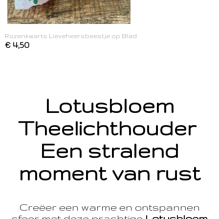
Rozenkwarts Lieveheersbeestje op Blad
€ 4,50
Lotusbloem
Theelichthouder
Een stralend
moment van rust
Creëer een warme en ontspannen
sfeer met deze prachtige
Lotusbloem