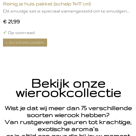
Reinig je huis pakket (schelp 14/17 cm)
Dit smudge set is speciaal samengesteld om te smudgen.…
€ 21,99
✓
Op voorraad
IN WINKELWAGEN
Bekijk onze
wierookcollectie
Wist je dat wij meer dan 75 verschillende
soorten wierook hebben?
Van rustgevende geuren tot krachtige,
exotische aroma’s
er is altijd een geur die bij jouw moment