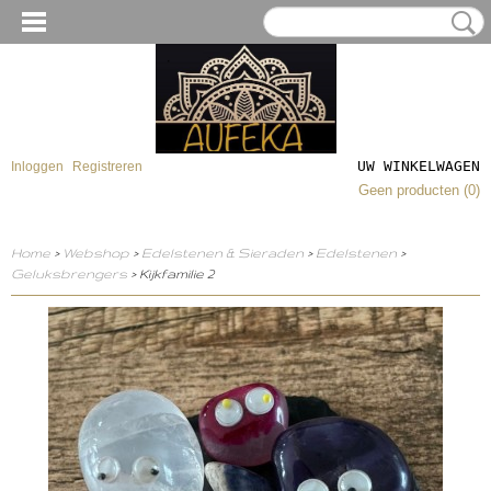
UW WINKELWAGEN
Inloggen
Registreren
Geen producten
(0)
Home
>
Webshop
>
Edelstenen & Sieraden
>
Edelstenen
>
Geluksbrengers
> Kijkfamilie 2