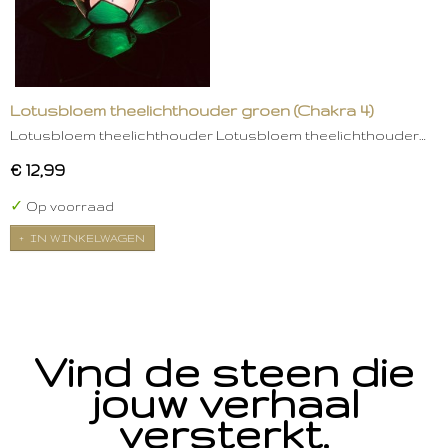
Lotusbloem theelichthouder groen (Chakra 4)
Lotusbloem theelichthouder Lotusbloem theelichthouder…
€ 12,99
✓
Op voorraad
IN WINKELWAGEN
Vind de steen die
jouw verhaal
versterkt.