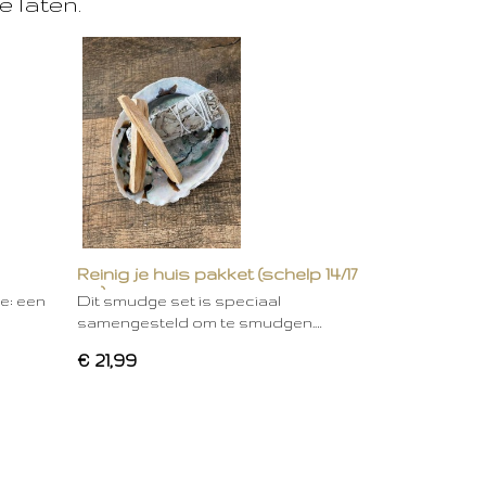
e laten.
Reinig je huis pakket (schelp 14/17
cm)
ie: een
Dit smudge set is speciaal
samengesteld om te smudgen.…
€ 21,99