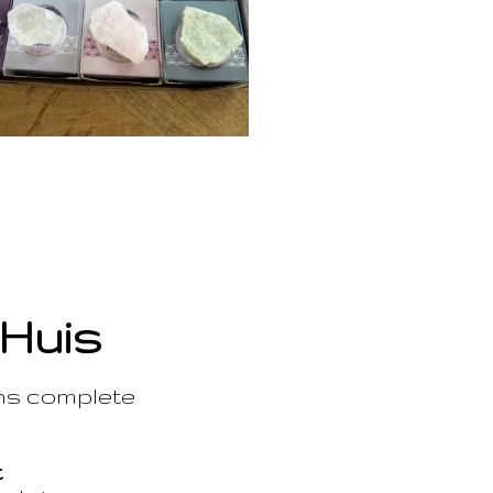
 Huis
ons complete
t