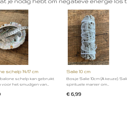
at je nodig hebt om negatieve energie los t
e schelp 14/17 cm
Salie 10 cm
balone schelp kan gebruikt
Bosje Salie 10cm (A keuze). Sal
 voor het smudgen van…
spirituele manier om…
0
€ 6,99