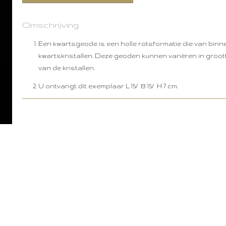
Omschrijving
Een kwartsgeode is een holle rotsformatie die van binn
kwartskristallen. Deze geoden kunnen variëren in grootte
van de kristallen.
U ontvangt dit exemplaar L 15/ B 15/ H 7 cm.