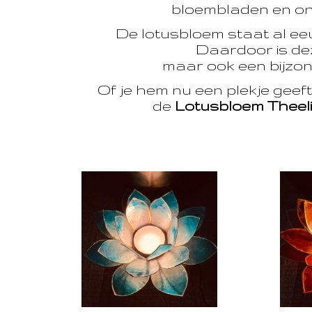
bloembladen en onts
De lotusbloem staat al e
Daardoor is dez
maar ook een bijzon
Of je hem nu een plekje geef
de
Lotusbloem Theel