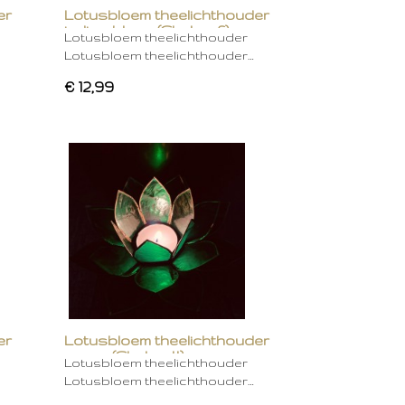
er
Lotusbloem theelichthouder
indigo blauw (Chakra 6)
Lotusbloem theelichthouder
Lotusbloem theelichthouder…
€ 12,99
er
Lotusbloem theelichthouder
groen (Chakra 4)
Lotusbloem theelichthouder
Lotusbloem theelichthouder…