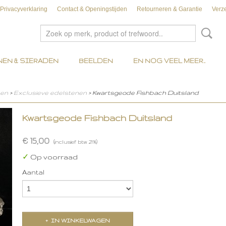
Privacyverklaring
Contact & Openingstijden
Retourneren & Garantie
Verz
EN & SIERADEN
BEELDEN
EN NOG VEEL MEER..
nen
>
Exclusieve edelstenen
> Kwartsgeode Fishbach Duitsland
Kwartsgeode Fishbach Duitsland
€ 15,00
(inclusief btw 21%)
✓
Op voorraad
Aantal
IN WINKELWAGEN