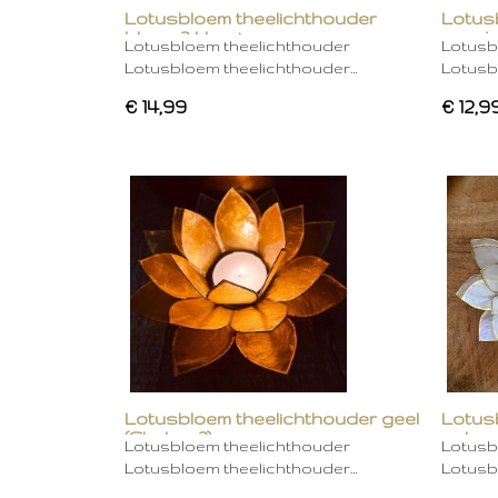
Lotusbloem theelichthouder
Lotus
blauw 2 kleurig
oranje
Lotusbloem theelichthouder
Lotusb
Lotusbloem theelichthouder…
Lotusb
€ 14,99
€ 12,9
Lotusbloem theelichthouder geel
Lotus
(Chakra 3)
gebro
Lotusbloem theelichthouder
Lotusb
Lotusbloem theelichthouder…
Lotusb