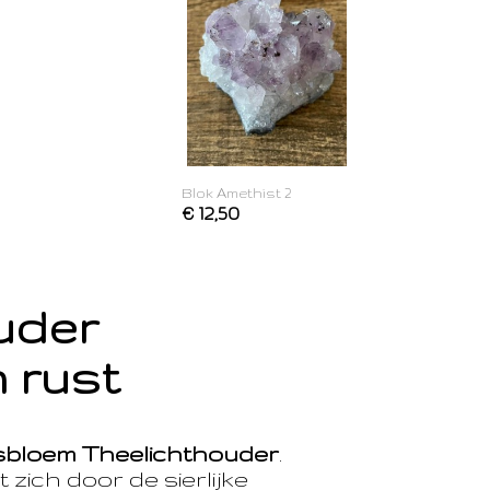
Blok Amethist 2
€ 12,50
ouder
 rust
sbloem Theelichthouder
.
 zich door de sierlijke