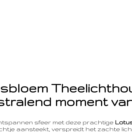
sbloem Theelichth
stralend moment van
ntspannen sfeer met deze prachtige
Lotu
htje aansteekt, verspreidt het zachte licht