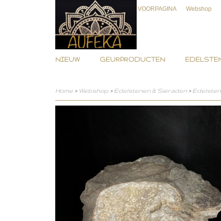
VOORPAGINA
Webshop
NIEUW
GEURPRODUCTEN
EDELSTEN
Home
>
Webshop
>
Edelstenen & Sieraden
>
Edelste