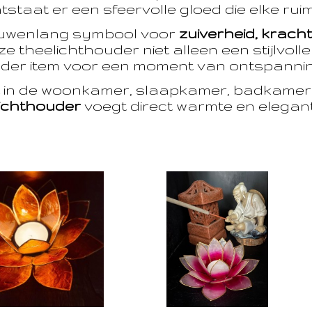
taat er een sfeervolle gloed die elke ruim
euwenlang symbool voor
zuiverheid, krach
e theelichthouder niet alleen een stijlvoll
der item voor een moment van ontspanning
t in de woonkamer, slaapkamer, badkamer 
ichthouder
voegt direct warmte en eleganti