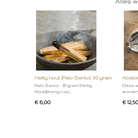
Alles w
Heilig hout (Palo Santo) 30 gram
Abalon
Palo Santo – 30 gram (Heilig
Deze a
Hout)Breng rust,…
worden
€ 6,00
€ 12,5