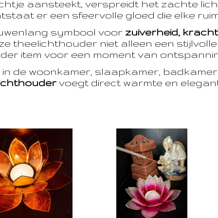
htje aansteekt, verspreidt het zachte licht
taat er een sfeervolle gloed die elke ruim
euwenlang symbool voor
zuiverheid, krach
e theelichthouder niet alleen een stijlvoll
der item voor een moment van ontspanning
t in de woonkamer, slaapkamer, badkamer 
ichthouder
voegt direct warmte en eleganti