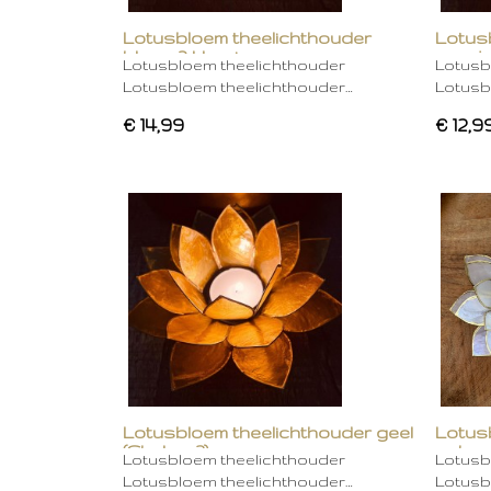
Lotusbloem theelichthouder
Lotus
blauw 2 kleurig
oranje
Lotusbloem theelichthouder
Lotusb
Lotusbloem theelichthouder…
Lotusb
€ 14,99
€ 12,9
Lotusbloem theelichthouder geel
Lotus
(Chakra 3)
gebro
Lotusbloem theelichthouder
Lotusb
Lotusbloem theelichthouder…
Lotusb