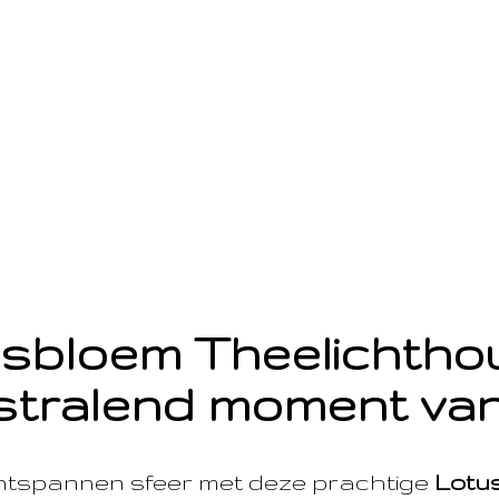
sbloem Theelichth
stralend moment van
ntspannen sfeer met deze prachtige
Lotu