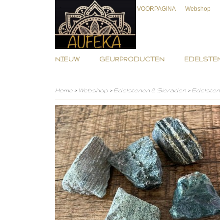
VOORPAGINA
Webshop
NIEUW
GEURPRODUCTEN
EDELSTEN
Home
>
Webshop
>
Edelstenen & Sieraden
>
Edelste