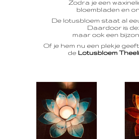
Zodra je een waxinelic
bloembladen en onts
De lotusbloem staat al e
Daardoor is dez
maar ook een bijzon
Of je hem nu een plekje geef
de
Lotusbloem Theel