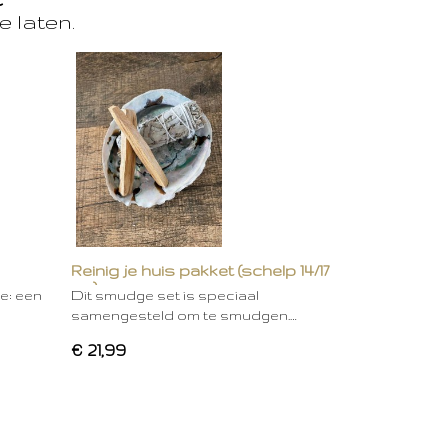
e laten.
Reinig je huis pakket (schelp 14/17
cm)
ie: een
Dit smudge set is speciaal
samengesteld om te smudgen.…
€ 21,99