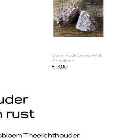
Steen Rode Sneeuwvlok
Obsidiaan
€ 3,00
ouder
 rust
sbloem Theelichthouder
.