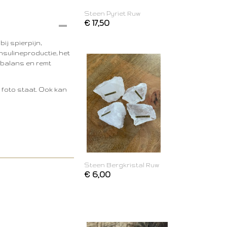
Steen Pyriet Ruw
€ 17,50
ij spierpijn,
nsulineproductie, het
 balans en remt
e foto staat. Ook kan
Steen Bergkristal Ruw
€ 6,00