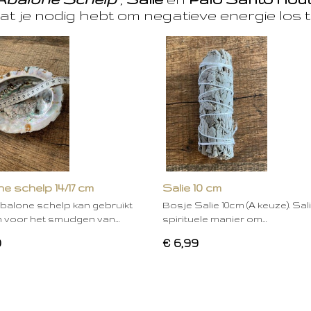
at je nodig hebt om negatieve energie los t
e schelp 14/17 cm
Salie 10 cm
balone schelp kan gebruikt
Bosje Salie 10cm (A keuze). Sal
 voor het smudgen van…
spirituele manier om…
0
€ 6,99