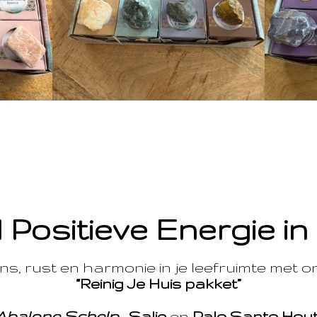
 Positieve Energie in
s, rust en harmonie in je leefruimte met 
“Reinig Je Huis pakket”
Abalone Schelp
,
Salie
en
Palo Santo Hou