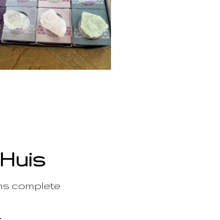
 Huis
ons complete
t