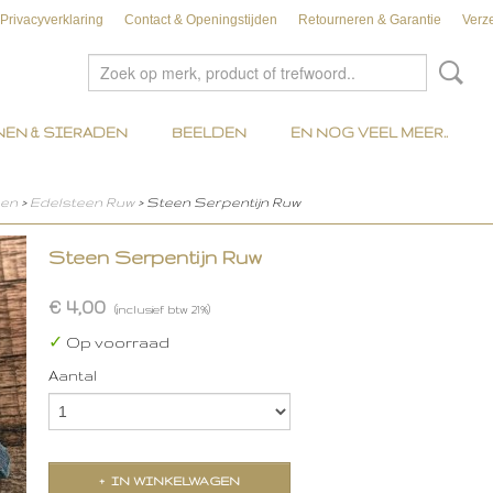
Privacyverklaring
Contact & Openingstijden
Retourneren & Garantie
Verz
EN & SIERADEN
BEELDEN
EN NOG VEEL MEER..
nen
>
Edelsteen Ruw
> Steen Serpentijn Ruw
Steen Serpentijn Ruw
€ 4,00
(inclusief btw 21%)
✓
Op voorraad
Aantal
IN WINKELWAGEN