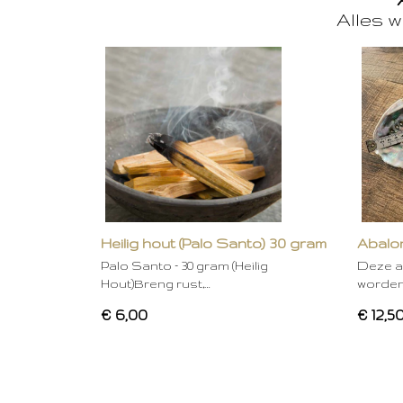
Alles w
Heilig hout (Palo Santo) 30 gram
Abalon
Palo Santo – 30 gram (Heilig
Deze a
Hout)Breng rust,…
worden
€ 6,00
€ 12,5