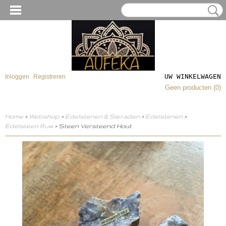
UW WINKELWAGEN
Inloggen
Registreren
Geen producten
(0)
Home
>
Webshop
>
Edelstenen & Sieraden
>
Edelstenen
>
Edelsteen Ruw
> Steen Versteend Hout