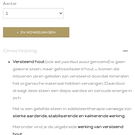
Aantal
IN WINKELWAGEN
Omschrijving
Versteend hout
(ook wel
petrified wood
genoemd) is geen
gewone steen, maar gefossiliseerd hout — bomen die
miljoenen jaren geleden zijn versteend doordat mineralen
het organische materiaal hebben vervangen. Daardoor
draagt deze steen een diepe, aardse en oeroude energie in
zich.
Het is een geliefde steen in edelsteentherapie vanwege zijn
sterke aardende, stabiliserende en kalmerende werking
.
Hieronder vind je de uitgebreide
werking van versteend
hout
: