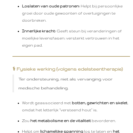
Loslaten van oude patronen:
Helpt bij persoonlijke
groei door oude gewoonten of overtuigingen te
doorbreken.
Innerlijke kracht:
Geeft steun bij veranderingen of
moeilijke levensfasen; versterkt vertrouwen in het
eigen pad.
⚕️
Fysieke werking (volgens edelsteentherapie)
Ter ondersteuning, niet als vervanging voor
medische behandeling.
Wordt geassocieerd met
botten, gewrichten en skelet
,
omdat het letterlijk “versteend hout” is.
Zou
het metabolisme en de vitaliteit
bevorderen.
Helpt om
lichamelijke spanning
los te laten en
het