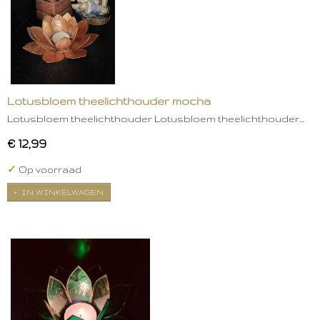
Lotusbloem theelichthouder mocha
Lotusbloem theelichthouder Lotusbloem theelichthouder…
€ 12,99
✓
Op voorraad
IN WINKELWAGEN