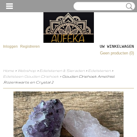
UW WINKELWAGEN
Inloggen
Registreren
Geen producten
(0)
Home
>
Webshop
>
Edelstenen & Sieraden
>
Edelstenen
>
Edelsteen Gouden Driehoek
> Gouden Driehoek Amethist
,Rozenkwarts en Crystal 2