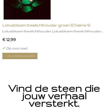
Lotusbloem theelichthouder groen (Chakra 4)
Lotusbloem theelichthouder Lotusbloem theelichthouder…
€ 12,99
✓
Op voorraad
IN WINKELWAGEN
Vind de steen die
jouw verhaal
versterkt.