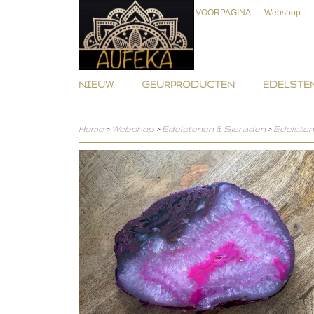
VOORPAGINA
Webshop
NIEUW
GEURPRODUCTEN
EDELSTEN
Home
>
Webshop
>
Edelstenen & Sieraden
>
Edelste