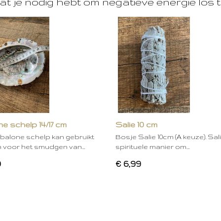
at je nodig hebt om negatieve energie los t
e schelp 14/17 cm
Salie 10 cm
balone schelp kan gebruikt
Bosje Salie 10cm (A keuze). Sal
 voor het smudgen van…
spirituele manier om…
0
€ 6,99