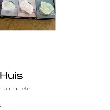
 Huis
ons complete
t