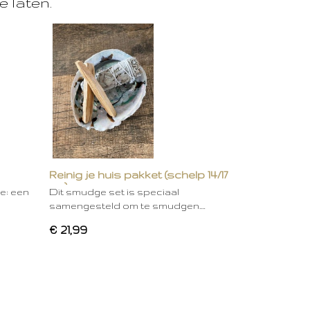
e laten.
Reinig je huis pakket (schelp 14/17
cm)
ie: een
Dit smudge set is speciaal
samengesteld om te smudgen.…
€ 21,99