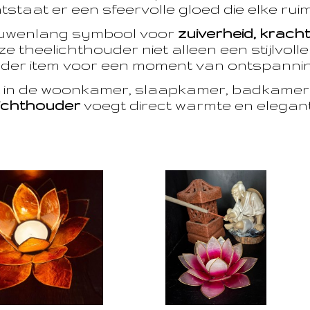
taat er een sfeervolle gloed die elke ruim
euwenlang symbool voor
zuiverheid, krach
e theelichthouder niet alleen een stijlvoll
der item voor een moment van ontspanning
t in de woonkamer, slaapkamer, badkamer 
ichthouder
voegt direct warmte en eleganti