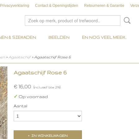
Privacyverklaring
Contact & Openingstijden
Retourneren & Garantie
Verz
EN & SIERADEN
BEELDEN
EN NOG VEEL MEER..
nen
>
Agaatschijf
> Agaatschijf Rose 6
Agaatschijf Rose 6
€ 16,00
(inclusief btw 21%)
✓
Op voorraad
Aantal
IN WINKELWAGEN