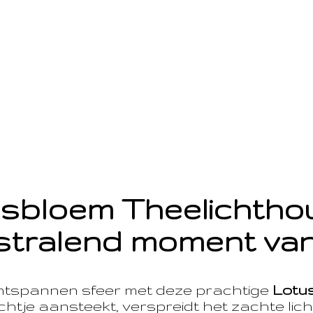
sbloem Theelichth
stralend moment van
ntspannen sfeer met deze prachtige
Lotu
htje aansteekt, verspreidt het zachte licht