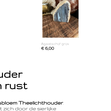
Agaatschijf grijs
€ 6,00
ouder
 rust
sbloem Theelichthouder
.
 zich door de sierlijke