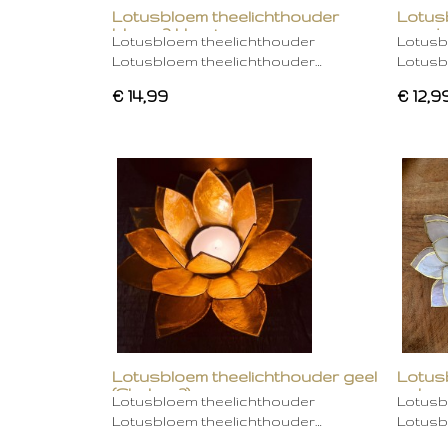
Lotusbloem theelichthouder
Lotus
blauw 2 kleurig
oranje
Lotusbloem theelichthouder
Lotusb
Lotusbloem theelichthouder…
Lotusb
€ 14,99
€ 12,9
Lotusbloem theelichthouder geel
Lotus
(Chakra 3)
gebro
Lotusbloem theelichthouder
Lotusb
Lotusbloem theelichthouder…
Lotusb