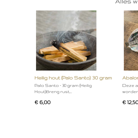
Alles w
Heilig hout (Palo Santo) 30 gram
Abalon
Palo Santo – 30 gram (Heilig
Deze a
Hout)Breng rust,…
worden
€ 6,00
€ 12,5