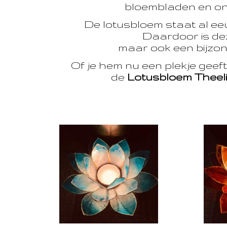
bloembladen en onts
De lotusbloem staat al e
Daardoor is dez
maar ook een bijzon
Of je hem nu een plekje geef
de
Lotusbloem Theel