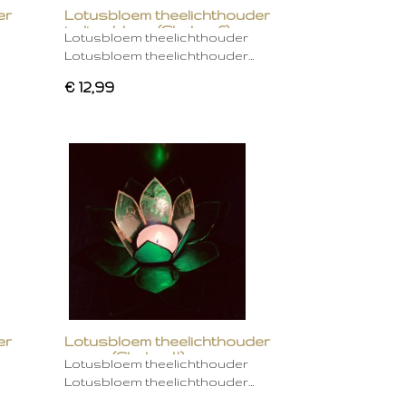
er
Lotusbloem theelichthouder
indigo blauw (Chakra 6)
Lotusbloem theelichthouder
Lotusbloem theelichthouder…
€ 12,99
er
Lotusbloem theelichthouder
groen (Chakra 4)
Lotusbloem theelichthouder
Lotusbloem theelichthouder…