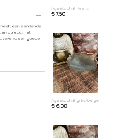
Agaatschijf Paars
€ 7,50
et heeft een aardende
 en stress. Het
 is tevens een goede
Agaatschijf grijs/beige
€ 6,00