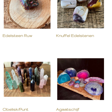
Edelsteen Ruw
Knuffel Edelstenen
Obelisk/Punt
Agaatschijf