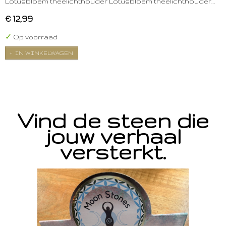
Lotusbloem theelichthouder Lotusbloem theelichthouder…
€ 12,99
✓
Op voorraad
IN WINKELWAGEN
Vind de steen die
jouw verhaal
versterkt.