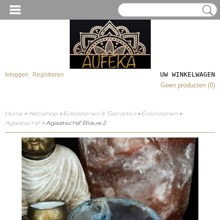
UW WINKELWAGEN
Inloggen
Registreren
Geen producten
(0)
Home
>
Webshop
>
Edelstenen & Sieraden
>
Edelstenen
>
Agaatschijf
> Agaatschijf Blauw 2