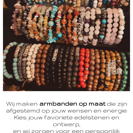
Wij maken
armbanden op maat
die zijn
afgestemd op jouw wensen en energie.
Kies jouw favoriete edelstenen en
ontwerp,
en wij zorgen voor een persoonlijk