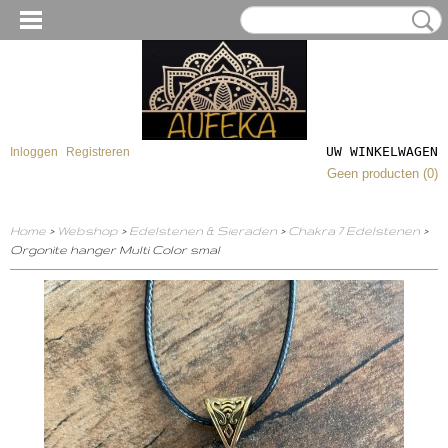
UW WINKELWAGEN
Inloggen
Registreren
Geen producten
(0)
Home
>
Webshop
>
Edelstenen & Sieraden
>
Chakra 7 Edelstenen
>
Orgonite hanger Multi Color smal