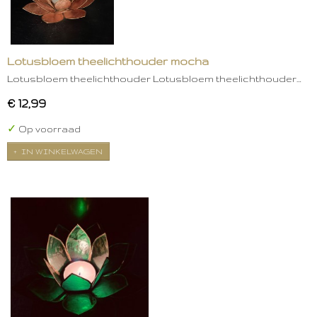
Lotusbloem theelichthouder mocha
Lotusbloem theelichthouder Lotusbloem theelichthouder…
€ 12,99
✓
Op voorraad
IN WINKELWAGEN