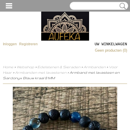
UW WINKELWAGEN
Inloggen
Registreren
Geen producten
(0)
Home
>
Webshop
>
Edelstenen & Sieraden
>
Armbanden
>
Voor
Haar
>
Armbanden met lavastenen
> Armband met lavasteen en
Sardonyx Blauw kraal 8 MM