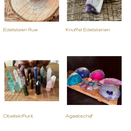
Edelsteen Ruw
Knuffel Edelstenen
Obelisk/Punt
Agaatschijf