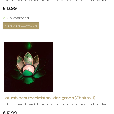
€ 12,99
✓
Op voorraad
IN WINKELWAGEN
Lotusbloem theelichthouder groen (Chakra 4)
Lotusbloem theelichthouder Lotusbloem theelichthouder…
€ 12,99